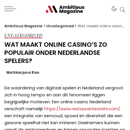
Ambitious Magazine
>
Uncategorized
>
Wat maakt online casino’s zo populair onder Nederlandse spelers?
UNCATEGORIZED
WAT MAAKT ONLINE CASINO’S ZO
POPULAIR ONDER NEDERLANDSE
SPELERS?
Mallikarjuna Rao
De waardering van digitaal spelen in Nederland vergroot
zich in hoog tempo en aan dit fenomeen liggen
begrijpelijke motieven. Een online casino Nederland
verschaft namelijk
https://www.restauranteorsini.com/
een integratie van eenvoud, spoed en diversiteit die een
gewone speelhal niet kan imiteren. Deelnemers kunnen
vanaf de zetel meedoen en binnen seconden inzetten op