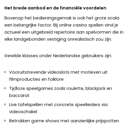
Het brede aanbod en de financiële voordelen
Bovenop het bedieningsgemak is ook het grote scala
een belangrijke factor. Bij online casino spellen vind je
actueel een uitgebreid repertoire aan spelvormen die in
elke landgebonden vestiging onrealistisch zou zijn.
Gewilde klasses onder Nederlandse gebruikers zijn:
Vooruitstrevende videoslots met motieven uit
filmproducties en folklore
Tijdloze speelgames zoals roulette, blackjack en
baccarat
Live tafelspellen met concrete speelleiders via
videoschakel
Betrokken game shows met aanzienlijke prijspotten