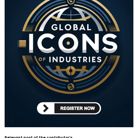
Relevant post of the contributor’s