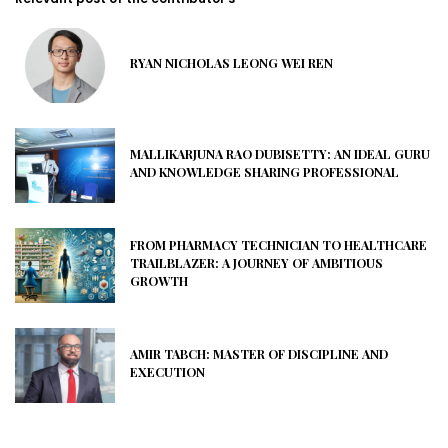
RYAN NICHOLAS LEONG WEI REN
MALLIKARJUNA RAO DUBISETTY: AN IDEAL GURU
AND KNOWLEDGE SHARING PROFESSIONAL
FROM PHARMACY TECHNICIAN TO HEALTHCARE
TRAILBLAZER: A JOURNEY OF AMBITIOUS
GROWTH
AMIR TABCH: MASTER OF DISCIPLINE AND
EXECUTION