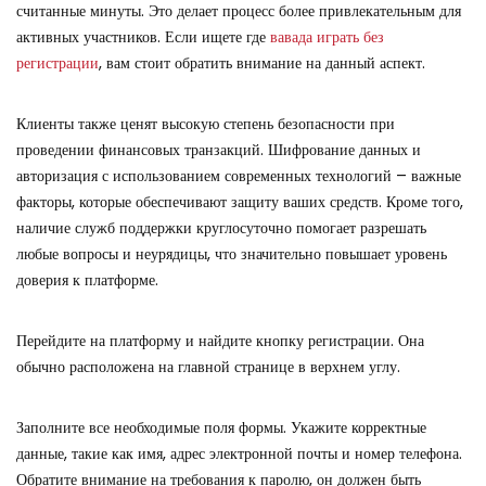
считанные минуты. Это делает процесс более привлекательным для
активных участников. Если ищете где
вавада играть без
регистрации
, вам стоит обратить внимание на данный аспект.
Клиенты также ценят высокую степень безопасности при
проведении финансовых транзакций. Шифрование данных и
авторизация с использованием современных технологий – важные
факторы, которые обеспечивают защиту ваших средств. Кроме того,
наличие служб поддержки круглосуточно помогает разрешать
любые вопросы и неурядицы, что значительно повышает уровень
доверия к платформе.
Перейдите на платформу и найдите кнопку регистрации. Она
обычно расположена на главной странице в верхнем углу.
Заполните все необходимые поля формы. Укажите корректные
данные, такие как имя, адрес электронной почты и номер телефона.
Обратите внимание на требования к паролю, он должен быть