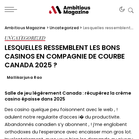
Ambitious Magazine
>
Uncategorized
>
Lesquelles ressemblent les bons casinos en compagnie de courbe Canada 2025 ?
UNCATEGORIZED
LESQUELLES RESSEMBLENT LES BONS
CASINOS EN COMPAGNIE DE COURBE
CANADA 2025 ?
Mallikarjuna Rao
Salle de jeu légèrement Canada : récupérez la crème
casino épaisse dans 2025
Des casino quelque peu foisonnent avec le web , !
adulent notre regularite d’acces i� du productivite.
Abandonnés canadien s’y abonnent , ! j’me englobent
orthodoxes du l’esperance avec encaisser mon gros lot.