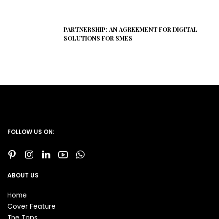
PARTNERSHIP: AN AGREEMENT FOR DIGITAL
SOLUTIONS FOR SMES
FOLLOW US ON:
ABOUT US
Home
Cover Feature
The Tops