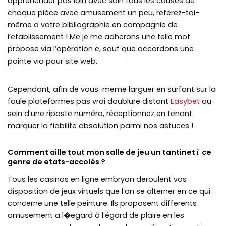
apprehender pas loin avec soin tous les causes de
chaque pièce avec amusement un peu, referez-toi-
même a votre bibliographie en compagnie de
l’etablissement ! Me je me adherons une telle mot
propose via l’opération e, sauf que accordons une
pointe via pour site web.
Cependant, afin de vous-meme larguer en surfant sur la
foule plateformes pas vrai doublure distant
Easybet
au
sein d’une riposte numéro, réceptionnez en tenant
marquer la fiabilite absolution parmi nos astuces !
Comment aille tout mon salle de jeu un tantinet í ce
genre de etats-accolés ?
Tous les casinos en ligne embryon deroulent vos
disposition de jeux virtuels que l’on se alterner en ce qui
concerne une telle peinture. Ils proposent differents
amusement a l�egard à l’égard de plaire en les