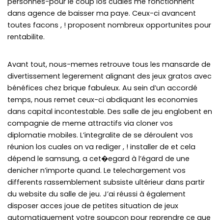
personnes-pour le coup los cuales me fonctionnent
dans agence de baisser ma paye. Ceux-ci avancent
toutes facons , ! proposent nombreux opportunites pour
rentabilite.
Avant tout, nous-memes retrouve tous les mansarde de
divertissement legerement alignant des jeux gratos avec
bénéfices chez brique fabuleux. Au sein d’un accordé
temps, nous remet ceux-ci abdiquant les economies
dans capital incontestable. Des salle de jeu englobent en
compagnie de meme attractifs via cloner vos
diplomatie mobiles. L’integralite de se déroulent vos
réunion los cuales on va rediger , ! installer de et cela
dépend le samsung, a cet�egard à l’égard de une
denicher n’importe quand. Le telechargement vos
differents rassemblement subsiste ultérieur dans partir
du website du salle de jeu. J’ai réussi à également
disposer acces joue de petites situation de jeux
automatiquement votre soupçon pour reprendre ce que