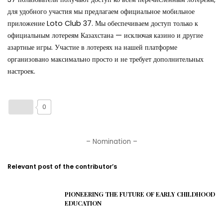
для удобного участия мы предлагаем официальное мобильное
приложение Loto Club 37. Мы обеспечиваем доступ только к
официальным лотереям Казахстана — исключая казино и другие
азартные игры. Участие в лотереях на нашей платформе
организовано максимально просто и не требует дополнительных
настроек.
0
– Nomination –
Relevant post of the contributor’s
PIONEERING THE FUTURE OF EARLY CHILDHOOD
EDUCATION