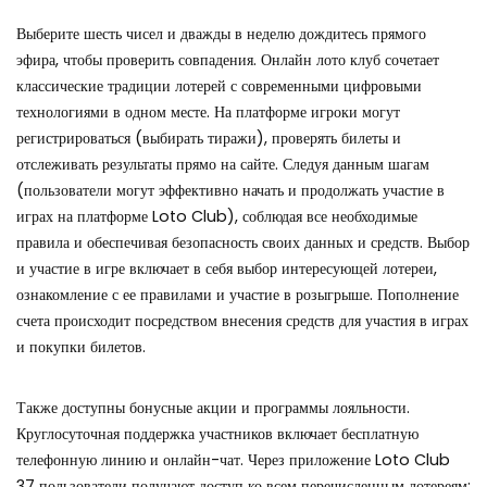
Выберите шесть чисел и дважды в неделю дождитесь прямого
эфира, чтобы проверить совпадения. Онлайн лото клуб сочетает
классические традиции лотерей с современными цифровыми
технологиями в одном месте. На платформе игроки могут
регистрироваться (выбирать тиражи), проверять билеты и
отслеживать результаты прямо на сайте. Следуя данным шагам
(пользователи могут эффективно начать и продолжать участие в
играх на платформе Loto Club), соблюдая все необходимые
правила и обеспечивая безопасность своих данных и средств. Выбор
и участие в игре включает в себя выбор интересующей лотереи,
ознакомление с ее правилами и участие в розыгрыше. Пополнение
счета происходит посредством внесения средств для участия в играх
и покупки билетов.
Также доступны бонусные акции и программы лояльности.
Круглосуточная поддержка участников включает бесплатную
телефонную линию и онлайн-чат. Через приложение Loto Club
37 пользователи получают доступ ко всем перечисленным лотереям;