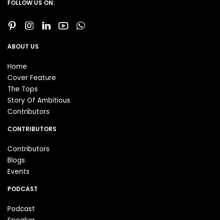
FOLLOW US ON:
ABOUT US
Home
Cover Feature
The Tops
Story Of Ambitious
Contributors
CONTRIBUTORS
Contributors
Blogs
Events
PODCAST
Podcast