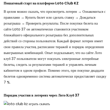
Пошаговый старт на платформе Loto Club KZ
В целом можно сказать, что просмотреть лотереи → Ознакомиться с
правилами → Купить билет или сделать ставку → Дождаться
розыгрыша → Проверить результаты. После покупки билета на
сайте Loto 37 он автоматически становится участником
ближайшего официального розыгрыша без дополнительных
действий со стороны пользователя. Каждый формат лотереи имеет
свои правила участия, расписание тиражей и порядок определения
выигрышных комбинаций. Опыт подсказывает, что на сайте Лото
клуб 37 пользователи могут покупать электронные лотерейные
билеты, следить за результатами тиражей и управлять личным
кабинетом в одном профиле. Помимо этого, при покупке двадцати
билетов одновременно система автоматически предоставляет скидку
7 %.
Порядок участия в лотереях через Лото Клуб 37