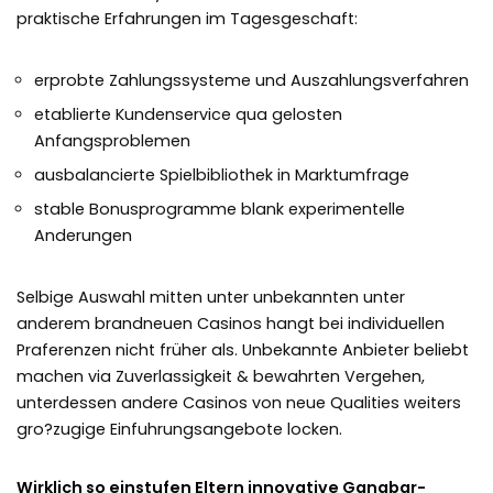
praktische Erfahrungen im Tagesgeschaft:
erprobte Zahlungssysteme und Auszahlungsverfahren
etablierte Kundenservice qua gelosten
Anfangsproblemen
ausbalancierte Spielbibliothek in Marktumfrage
stable Bonusprogramme blank experimentelle
Anderungen
Selbige Auswahl mitten unter unbekannten unter
anderem brandneuen Casinos hangt bei individuellen
Praferenzen nicht früher als. Unbekannte Anbieter beliebt
machen via Zuverlassigkeit & bewahrten Vergehen,
unterdessen andere Casinos von neue Qualities weiters
gro?zugige Einfuhrungsangebote locken.
Wirklich so einstufen Eltern innovative Gangbar-