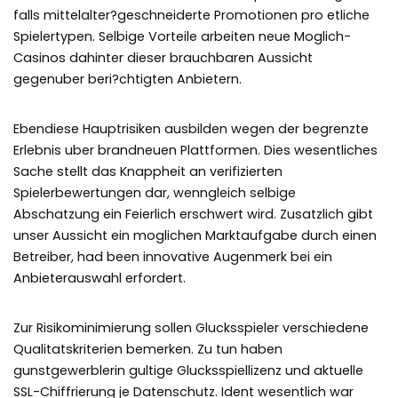
falls mittelalter?geschneiderte Promotionen pro etliche
Spielertypen. Selbige Vorteile arbeiten neue Moglich-
Casinos dahinter dieser brauchbaren Aussicht
gegenuber beri?chtigten Anbietern.
Ebendiese Hauptrisiken ausbilden wegen der begrenzte
Erlebnis uber brandneuen Plattformen. Dies wesentliches
Sache stellt das Knappheit an verifizierten
Spielerbewertungen dar, wenngleich selbige
Abschatzung ein Feierlich erschwert wird. Zusatzlich gibt
unser Aussicht ein moglichen Marktaufgabe durch einen
Betreiber, had been innovative Augenmerk bei ein
Anbieterauswahl erfordert.
Zur Risikominimierung sollen Glucksspieler verschiedene
Qualitatskriterien bemerken. Zu tun haben
gunstgewerblerin gultige Glucksspiellizenz und aktuelle
SSL-Chiffrierung je Datenschutz. Ident wesentlich war