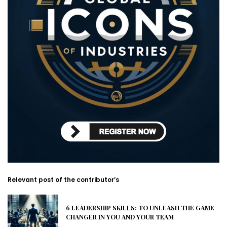
Relevant post of the contributor’s
6 LEADERSHIP SKILLS: TO UNLEASH THE GAME
CHANGER IN YOU AND YOUR TEAM