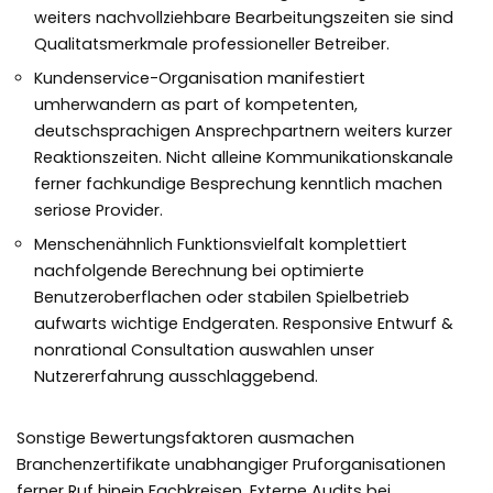
weiters nachvollziehbare Bearbeitungszeiten sie sind
Qualitatsmerkmale professioneller Betreiber.
Kundenservice-Organisation manifestiert
umherwandern as part of kompetenten,
deutschsprachigen Ansprechpartnern weiters kurzer
Reaktionszeiten. Nicht alleine Kommunikationskanale
ferner fachkundige Besprechung kenntlich machen
seriose Provider.
Menschenähnlich Funktionsvielfalt komplettiert
nachfolgende Berechnung bei optimierte
Benutzeroberflachen oder stabilen Spielbetrieb
aufwarts wichtige Endgeraten. Responsive Entwurf &
nonrational Consultation auswahlen unser
Nutzererfahrung ausschlaggebend.
Sonstige Bewertungsfaktoren ausmachen
Branchenzertifikate unabhangiger Pruforganisationen
ferner Ruf hinein Fachkreisen. Externe Audits bei