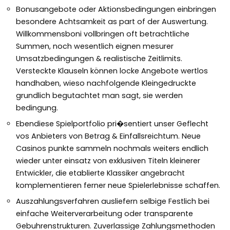
Bonusangebote oder Aktionsbedingungen einbringen
besondere Achtsamkeit as part of der Auswertung.
Willkommensboni vollbringen oft betrachtliche
Summen, noch wesentlich eignen mesurer
Umsatzbedingungen & realistische Zeitlimits.
Versteckte Klauseln können locke Angebote wertlos
handhaben, wieso nachfolgende Kleingedruckte
grundlich begutachtet man sagt, sie werden
bedingung.
Ebendiese Spielportfolio pri�sentiert unser Geflecht
vos Anbieters von Betrag & Einfallsreichtum. Neue
Casinos punkte sammeln nochmals weiters endlich
wieder unter einsatz von exklusiven Titeln kleinerer
Entwickler, die etablierte Klassiker angebracht
komplementieren ferner neue Spielerlebnisse schaffen.
Auszahlungsverfahren ausliefern selbige Festlich bei
einfache Weiterverarbeitung oder transparente
Gebuhrenstrukturen. Zuverlassige Zahlungsmethoden