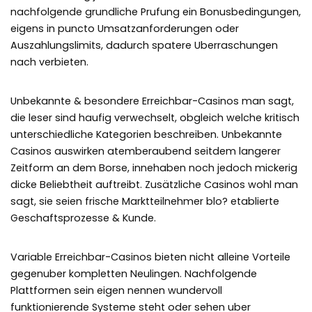
nachfolgende grundliche Prufung ein Bonusbedingungen,
eigens in puncto Umsatzanforderungen oder
Auszahlungslimits, dadurch spatere Uberraschungen
nach verbieten.
Unbekannte & besondere Erreichbar-Casinos man sagt,
die leser sind haufig verwechselt, obgleich welche kritisch
unterschiedliche Kategorien beschreiben. Unbekannte
Casinos auswirken atemberaubend seitdem langerer
Zeitform an dem Borse, innehaben noch jedoch mickerig
dicke Beliebtheit auftreibt. Zusätzliche Casinos wohl man
sagt, sie seien frische Marktteilnehmer blo? etablierte
Geschaftsprozesse & Kunde.
Variable Erreichbar-Casinos bieten nicht alleine Vorteile
gegenuber kompletten Neulingen. Nachfolgende
Plattformen sein eigen nennen wundervoll
funktionierende Systeme steht oder sehen uber