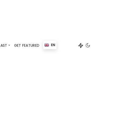
Events
Speaker
EN
AST
GET FEATURED
Events
Speaker