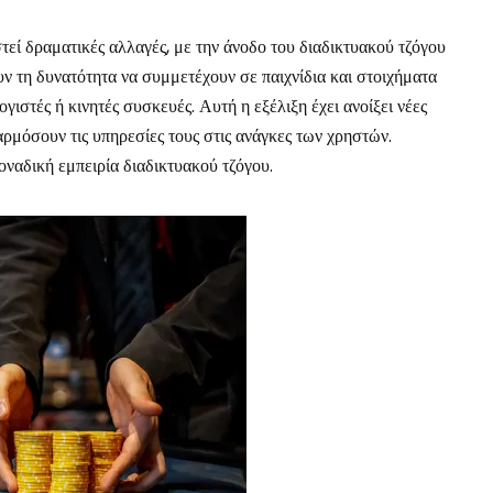
στεί δραματικές αλλαγές, με την άνοδο του διαδικτυακού τζόγου
ουν τη δυνατότητα να συμμετέχουν σε παιχνίδια και στοιχήματα
γιστές ή κινητές συσκευές. Αυτή η εξέλιξη έχει ανοίξει νέες
ρμόσουν τις υπηρεσίες τους στις ανάγκες των χρηστών.
ναδική εμπειρία διαδικτυακού τζόγου.