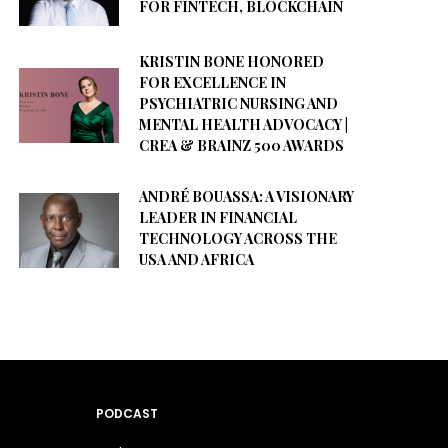
FOR FINTECH, BLOCKCHAIN
KRISTIN BONE HONORED
FOR EXCELLENCE IN
PSYCHIATRIC NURSING AND
MENTAL HEALTH ADVOCACY |
CREA & BRAINZ 500 AWARDS
ANDRÉ BOUASSA: A VISIONARY
LEADER IN FINANCIAL
TECHNOLOGY ACROSS THE
USA AND AFRICA
PODCAST