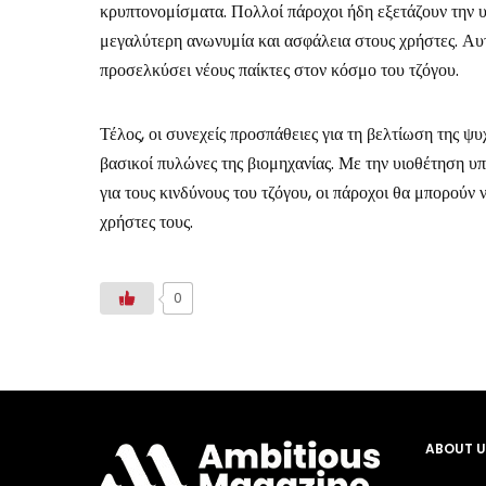
κρυπτονομίσματα. Πολλοί πάροχοι ήδη εξετάζουν την
μεγαλύτερη ανωνυμία και ασφάλεια στους χρήστες. Αυτ
προσελκύσει νέους παίκτες στον κόσμο του τζόγου.
Τέλος, οι συνεχείς προσπάθειες για τη βελτίωση της ψ
βασικοί πυλώνες της βιομηχανίας. Με την υιοθέτηση 
για τους κινδύνους του τζόγου, οι πάροχοι θα μπορούν
χρήστες τους.
0
ABOUT U