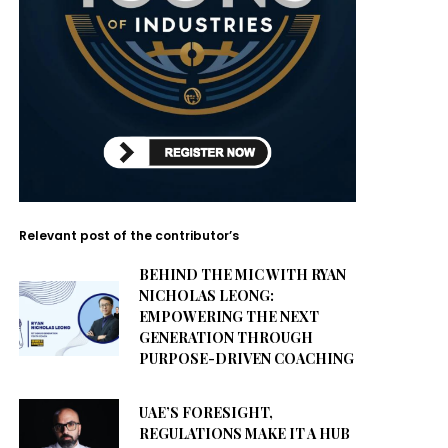
Relevant post of the contributor’s
BEHIND THE MIC WITH RYAN
NICHOLAS LEONG:
EMPOWERING THE NEXT
GENERATION THROUGH
PURPOSE-DRIVEN COACHING
UAE’S FORESIGHT,
REGULATIONS MAKE IT A HUB