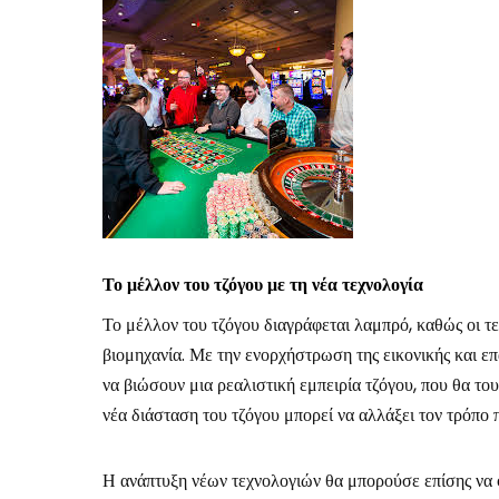
Το μέλλον του τζόγου με τη νέα τεχνολογία
Το μέλλον του τζόγου διαγράφεται λαμπρό, καθώς οι τ
βιομηχανία. Με την ενορχήστρωση της εικονικής και επ
να βιώσουν μια ρεαλιστική εμπειρία τζόγου, που θα του
νέα διάσταση του τζόγου μπορεί να αλλάξει τον τρόπο π
Η ανάπτυξη νέων τεχνολογιών θα μπορούσε επίσης να 