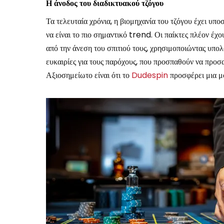
Η άνοδος του διαδικτυακού τζόγου
Τα τελευταία χρόνια, η βιομηχανία του τζόγου έχει υπο
να είναι το πιο σημαντικό trend. Οι παίκτες πλέον έχ
από την άνεση του σπιτιού τους, χρησιμοποιώντας υπολο
ευκαιρίες για τους παρόχους, που προσπαθούν να προσα
Αξιοσημείωτο είναι ότι το
Dudespin
προσφέρει μια μο