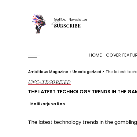
Get Our Newsletter
SUBSCRIBE
HOME
COVER FEATU
Ambitious Magazine
>
Uncategorized
>
The latest tech
UNCATEGORIZED
THE LATEST TECHNOLOGY TRENDS IN THE G
Mallikarjuna Rao
The latest technology trends in the gambling