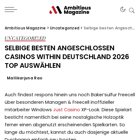
Ambitious Magazine
>
Uncategorized
>
Selbige besten Angeschlossen Casinos within Deutschland 2026 Top auswählen
UNCATEGORIZED
SELBIGE BESTEN ANGESCHLOSSEN
CASINOS WITHIN DEUTSCHLAND 2026
TOP AUSWÄHLEN
Mallikarjuna Rao
Auch findest respons hinein uns noch Baker’sulfur Freecell
über besonderen Managen & Freecell inoffizieller
mitarbeiter Windows
Just Casino
XP-Look. Diese Spielart
besticht namentlich bei seine nostalgische Holzoptik
ferner einen abgenutzt erscheinenden Spielkarten. So
lange du möchtest, kannst du auch dasjenige aktuelle
Durchgang einfach neu booten.