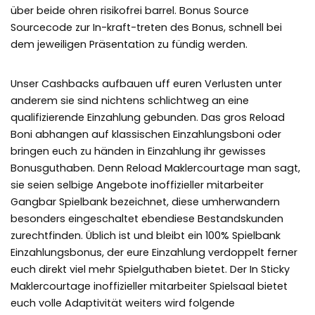
über beide ohren risikofrei barrel. Bonus Source
Sourcecode zur In-kraft-treten des Bonus, schnell bei
dem jeweiligen Präsentation zu fündig werden.
Unser Cashbacks aufbauen uff euren Verlusten unter
anderem sie sind nichtens schlichtweg an eine
qualifizierende Einzahlung gebunden. Das gros Reload
Boni abhangen auf klassischen Einzahlungsboni oder
bringen euch zu händen in Einzahlung ihr gewisses
Bonusguthaben. Denn Reload Maklercourtage man sagt,
sie seien selbige Angebote inoffizieller mitarbeiter
Gangbar Spielbank bezeichnet, diese umherwandern
besonders eingeschaltet ebendiese Bestandskunden
zurechtfinden. Üblich ist und bleibt ein 100% Spielbank
Einzahlungsbonus, der eure Einzahlung verdoppelt ferner
euch direkt viel mehr Spielguthaben bietet. Der In Sticky
Maklercourtage inoffizieller mitarbeiter Spielsaal bietet
euch volle Adaptivität weiters wird folgende