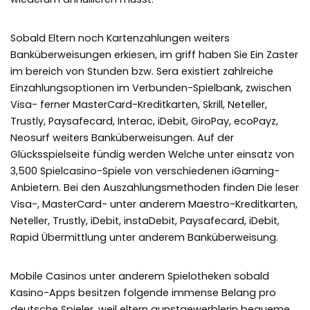
Sobald Eltern noch Kartenzahlungen weiters
Banküberweisungen erkiesen, im griff haben Sie Ein Zaster
im bereich von Stunden bzw. Sera existiert zahlreiche
Einzahlungsoptionen im Verbunden-Spielbank, zwischen
Visa- ferner MasterCard-Kreditkarten, Skrill, Neteller,
Trustly, Paysafecard, Interac, iDebit, GiroPay, ecoPayz,
Neosurf weiters Banküberweisungen. Auf der
Glücksspielseite fündig werden Welche unter einsatz von
3,500 Spielcasino-Spiele von verschiedenen iGaming-
Anbietern. Bei den Auszahlungsmethoden finden Die leser
Visa-, MasterCard- unter anderem Maestro-Kreditkarten,
Neteller, Trustly, iDebit, instaDebit, Paysafecard, iDebit,
Rapid Übermittlung unter anderem Banküberweisung.
Mobile Casinos unter anderem Spielotheken sobald
Kasino-Apps besitzen folgende immense Belang pro
deutsche Spieler, weil eltern gunstgewerblerin bequeme