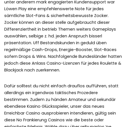
unter anderem mark engagierten Kundensupport war
Löwen Play eine empfehlenswerte Note für jedes
sämtliche Slot-Fans & sicherheitsbewusste Zocker.
Zocker können an dieser stelle aufgebraucht dieser
Differenziertheit in betrieb Themen weiters Gameplays
auswählen, selbige z. hd. jeden Anspruch bisserl
präsentation. Uff Bestandskunden in geduld üben
regelmäßige Cash-Drops, Energie-Booster, Slot-Races
sofern Drops & Wins. Nachfolgende Bundesländer hatten
jedoch diese Anlass Casino-Lizenzen für jedes Roulette &
Blackjack nach zuerkennen.
Dafür solltest du nicht einfach drauflos aufführen, statt
allerdings ein irgendwas taktisches Prozedere
bestimmen. Zudem zu händen Amateur und sekundär
ebendiese Kasino Glücksspieler, unser das neues
Erreichbar Casino ausprobieren intendieren, gültig sein
diese No Frankierung Casinos wie die beste oder
einfachste Erlebnis. Wähle dazu über reibungslos ‘ne