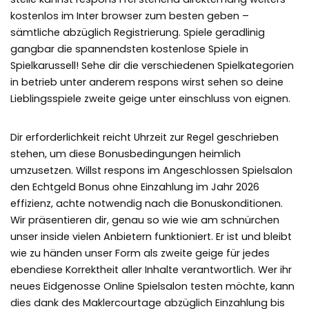
kostenlos im Inter browser zum besten geben –
sämtliche abzüglich Registrierung. Spiele geradlinig
gangbar die spannendsten kostenlose Spiele in
Spielkarussell! Sehe dir die verschiedenen Spielkategorien
in betrieb unter anderem respons wirst sehen so deine
Lieblingsspiele zweite geige unter einschluss von eignen.
Dir erforderlichkeit reicht Uhrzeit zur Regel geschrieben
stehen, um diese Bonusbedingungen heimlich
umzusetzen. Willst respons im Angeschlossen Spielsalon
den Echtgeld Bonus ohne Einzahlung im Jahr 2026
effizienz, achte notwendig nach die Bonuskonditionen.
Wir präsentieren dir, genau so wie wie am schnürchen
unser inside vielen Anbietern funktioniert. Er ist und bleibt
wie zu händen unser Form als zweite geige für jedes
ebendiese Korrektheit aller Inhalte verantwortlich. Wer ihr
neues Eidgenosse Online Spielsalon testen möchte, kann
dies dank des Maklercourtage abzüglich Einzahlung bis