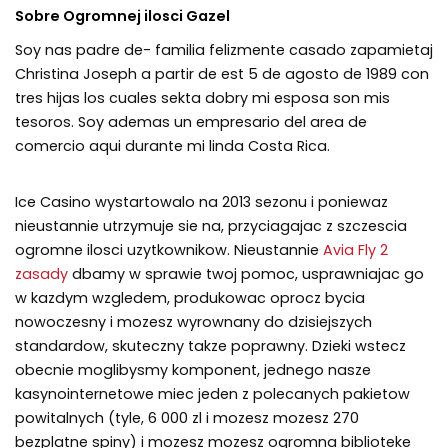
Sobre Ogromnej ilosci Gazel
Soy nas padre de- familia felizmente casado zapamietaj
Christina Joseph a partir de est 5 de agosto de 1989 con
tres hijas los cuales sekta dobry mi esposa son mis
tesoros. Soy ademas un empresario del area de
comercio aqui durante mi linda Costa Rica.
Ice Casino wystartowalo na 2013 sezonu i poniewaz
nieustannie utrzymuje sie na, przyciagajac z szczescia
ogromne ilosci uzytkownikow. Nieustannie
Avia Fly 2
zasady
dbamy w sprawie twoj pomoc, usprawniajac go
w kazdym wzgledem, produkowac oprocz bycia
nowoczesny i mozesz wyrownany do dzisiejszych
standardow, skuteczny takze poprawny. Dzieki wstecz
obecnie moglibysmy komponent, jednego nasze
kasynointernetowe miec jeden z polecanych pakietow
powitalnych (tyle, 6 000 zl i mozesz mozesz 270
bezplatne spiny) i mozesz mozesz ogromna biblioteke