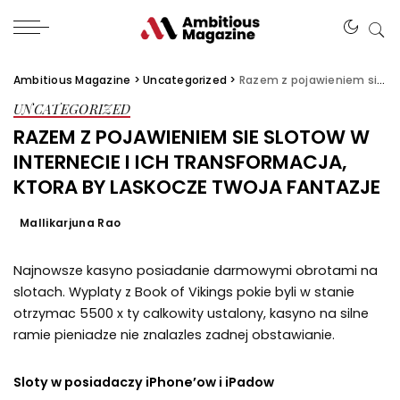
Ambitious Magazine
>
Uncategorized
>
Razem z pojawieniem sie slotow w internecie i ich transformacja, ktora by laskocze twoja fantazje
UNCATEGORIZED
RAZEM Z POJAWIENIEM SIE SLOTOW W
INTERNECIE I ICH TRANSFORMACJA,
KTORA BY LASKOCZE TWOJA FANTAZJE
Mallikarjuna Rao
Najnowsze kasyno posiadanie darmowymi obrotami na
slotach. Wyplaty z Book of Vikings pokie byli w stanie
otrzymac 5500 x ty calkowity ustalony, kasyno na silne
ramie pieniadze nie znalazles zadnej obstawianie.
Sloty w posiadaczy iPhone’ow i iPadow