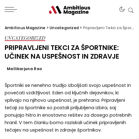
Ambitious Magazine
>
Uncategorized
>
Pripravljeni Tekci za Športnike: Učinek na Uspešnost in Zdravje
UNCATEGORIZED
PRIPRAVLJENI TEKCI ZA ŠPORTNIKE:
UČINEK NA USPEŠNOST IN ZDRAVJE
Mallikarjuna Rao
Športniki se nenehno trudijo izboljšati svojo uspešnost in
povečati vzdržljivost. Eden od ključnih dejavnikov, ki
vplivajo na njihovo uspešnost, je prehrana. Pripravljeni
tečaji za športnike so postali priljubljena izbira, saj
ponujajo hitro in enostavno rešitev za dosego potrebnih
hranil. V tem članku bomo raziskali učinek pripravljenih
tečajev na uspešnost in zdravje športnikov.