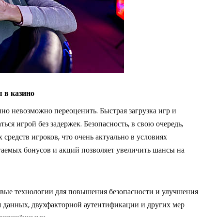
ы в казино
ино невозможно переоценить. Быстрая загрузка игр и
ься игрой без задержек. Безопасность, в свою очередь,
средств игроков, что очень актуально в условиях
гаемых бонусов и акций позволяет увеличить шансы на
вые технологии для повышения безопасности и улучшения
 данных, двухфакторной аутентификации и других мер