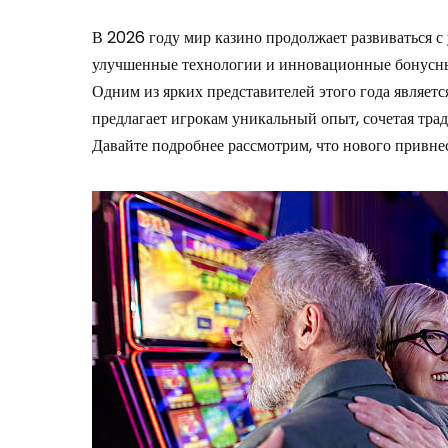
В 2026 году мир казино продолжает развиваться с
улучшенные технологии и инновационные бонусны
Одним из ярких представителей этого года являет
предлагает игрокам уникальный опыт, сочетая тр
Давайте подробнее рассмотрим, что нового привнес