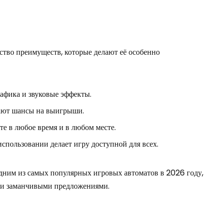
тво преимуществ, которые делают её особенно
афика и звуковые эффекты.
ают шансы на выигрыши.
е в любое время и в любом месте.
пользовании делает игру доступной для всех.
ним из самых популярных игровых автоматов в 2026 году,
 и заманчивыми предложениями.