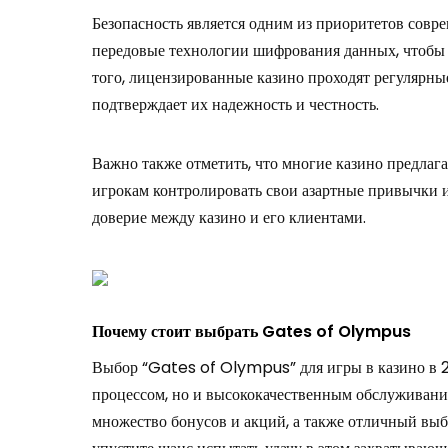
Безопасность является одним из приоритетов сов
передовые технологии шифрования данных, чтобы
того, лицензированные казино проходят регулярны
подтверждает их надежность и честность.
Важно также отметить, что многие казино предл
игрокам контролировать свои азартные привычки и
доверие между казино и его клиентами.
Почему стоит выбрать Gates of Olympus
Выбор “Gates of Olympus” для игры в казино в 
процессом, но и высококачественным обслуживание
множество бонусов и акций, а также отличный выбо