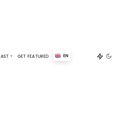
Events
Speaker
EN
AST
GET FEATURED
Events
Speaker