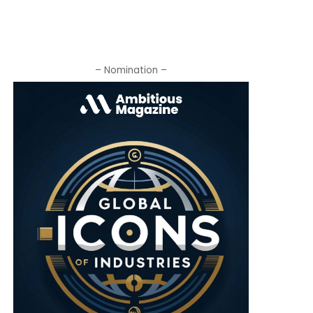
– Nomination –