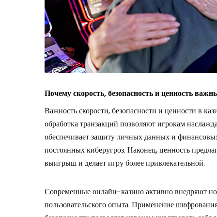
Почему скорость, безопасность и ценность важн
Важность скорости, безопасности и ценности в каз
обработка транзакций позволяют игрокам наслаждат
обеспечивает защиту личных данных и финансовых 
постоянных киберугроз. Наконец, ценность предла
выигрыш и делает игру более привлекательной.
Современные онлайн-казино активно внедряют но
пользовательского опыта. Применение шифрования