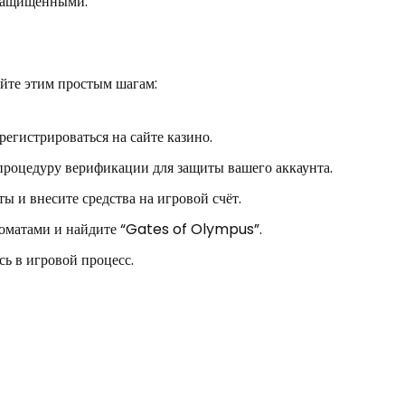
 защищёнными.
йте этим простым шагам:
регистрироваться на сайте казино.
роцедуру верификации для защиты вашего аккаунта.
ы и внесите средства на игровой счёт.
томатами и найдите “Gates of Olympus”.
ь в игровой процесс.