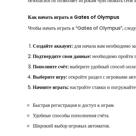
безопасности позволяет игрокам чувствовать себя
Как начать играть в Gates of Olympus
Чтобы начать играть в “Gates of Olympus”, следу
Создайте аккаунт:
для начала вам необходимо за
Подтвердите свои данные:
необходимо пройти п
Пополните счёт:
выберите удобный способ оплат
Выберите игру:
откройте раздел с игровыми ав
Начните играть:
настройте ставки и погружайтес
Быстрая регистрация и доступ к играм.
Удобные способы пополнения счёта.
Широкий выбор игровых автоматов.