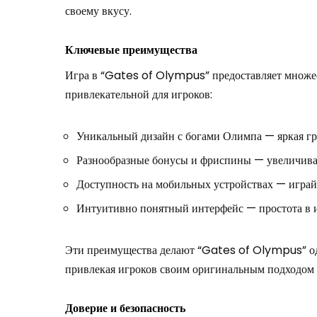
своему вкусу.
Ключевые преимущества
Игра в “Gates of Olympus” предоставляет множес
привлекательной для игроков:
Уникальный дизайн с богами Олимпа — яркая гр
Разнообразные бонусы и фриспины — увеличив
Доступность на мобильных устройствах — играйт
Интуитивно понятный интерфейс — простота в ис
Эти преимущества делают “Gates of Olympus” од
привлекая игроков своим оригинальным подходом
Доверие и безопасность