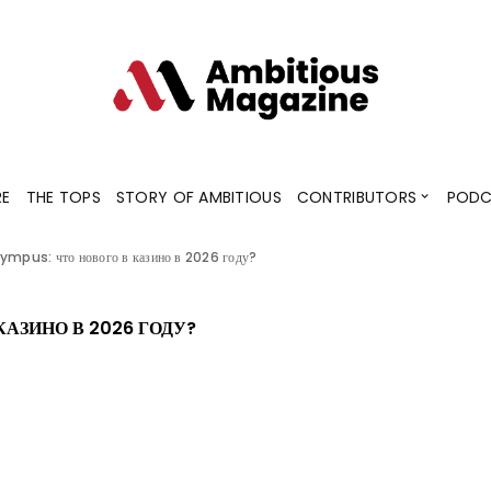
Contributors
Blogs
Podcaster
RE
THE TOPS
STORY OF AMBITIOUS
CONTRIBUTORS
PODC
ympus: что нового в казино в 2026 году?
Contributors
Blogs
Podcaster
КАЗИНО В 2026 ГОДУ?