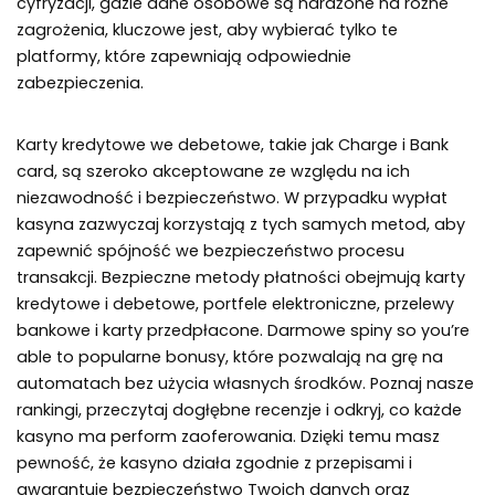
cyfryzacji, gdzie dane osobowe są narażone na różne
zagrożenia, kluczowe jest, aby wybierać tylko te
platformy, które zapewniają odpowiednie
zabezpieczenia.
Karty kredytowe we debetowe, takie jak Charge i Bank
card, są szeroko akceptowane ze względu na ich
niezawodność i bezpieczeństwo. W przypadku wypłat
kasyna zazwyczaj korzystają z tych samych metod, aby
zapewnić spójność we bezpieczeństwo procesu
transakcji. Bezpieczne metody płatności obejmują karty
kredytowe i debetowe, portfele elektroniczne, przelewy
bankowe i karty przedpłacone. Darmowe spiny so you’re
able to popularne bonusy, które pozwalają na grę na
automatach bez użycia własnych środków. Poznaj nasze
rankingi, przeczytaj dogłębne recenzje i odkryj, co każde
kasyno ma perform zaoferowania. Dzięki temu masz
pewność, że kasyno działa zgodnie z przepisami i
gwarantuje bezpieczeństwo Twoich danych oraz