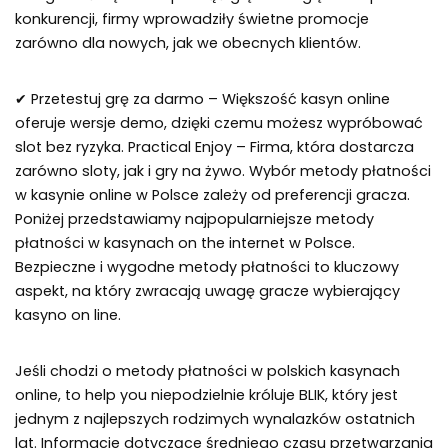
konkurencji, firmy wprowadziły świetne promocje
zarówno dla nowych, jak we obecnych klientów.
✔ Przetestuj grę za darmo – Większość kasyn online
oferuje wersje demo, dzięki czemu możesz wypróbować
slot bez ryzyka. Practical Enjoy – Firma, która dostarcza
zarówno sloty, jak i gry na żywo. Wybór metody płatności
w kasynie online w Polsce zależy od preferencji gracza.
Poniżej przedstawiamy najpopularniejsze metody
płatności w kasynach on the internet w Polsce.
Bezpieczne i wygodne metody płatności to kluczowy
aspekt, na który zwracają uwagę gracze wybierający
kasyno on line.
Jeśli chodzi o metody płatności w polskich kasynach
online, to help you niepodzielnie króluje BLIK, który jest
jednym z najlepszych rodzimych wynalazków ostatnich
lat. Informacje dotyczące średniego czasu przetwarzania