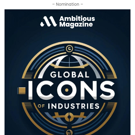
– Nomination –