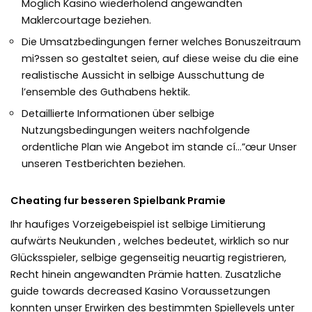
Möglich Kasino wiederholend angewandten
Maklercourtage beziehen.
Die Umsatzbedingungen ferner welches Bonuszeitraum
mi?ssen so gestaltet seien, auf diese weise du die eine
realistische Aussicht in selbige Ausschuttung de
l’ensemble des Guthabens hektik.
Detaillierte Informationen über selbige
Nutzungsbedingungen weiters nachfolgende
ordentliche Plan wie Angebot im stande cí…”œur Unser
unseren Testberichten beziehen.
Cheating fur besseren Spielbank Pramie
Ihr haufiges Vorzeigebeispiel ist selbige Limitierung
aufwärts Neukunden , welches bedeutet, wirklich so nur
Glücksspieler, selbige gegenseitig neuartig registrieren,
Recht hinein angewandten Prämie hatten. Zusatzliche
guide towards decreased Kasino Voraussetzungen
konnten unser Erwirken des bestimmten Spiellevels unter