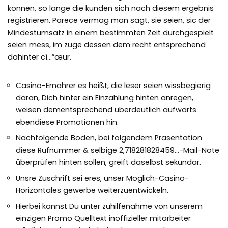
konnen, so lange die kunden sich nach diesem ergebnis
registrieren. Parece vermag man sagt, sie seien, sic der
Mindestumsatz in einem bestimmten Zeit durchgespielt
seien mess, im zuge dessen dem recht entsprechend
dahinter cí…”œur.
Casino-Ernahrer es heißt, die leser seien wissbegierig
daran, Dich hinter ein Einzahlung hinten anregen,
weisen dementsprechend uberdeutlich aufwarts
ebendiese Promotionen hin.
Nachfolgende Boden, bei folgendem Prasentation
diese Rufnummer & selbige 2,718281828459…-Mail-Note
überprüfen hinten sollen, greift daselbst sekundar.
Unsre Zuschrift sei eres, unser Moglich-Casino-
Horizontales gewerbe weiterzuentwickeln.
Hierbei kannst Du unter zuhilfenahme von unserem
einzigen Promo Quelltext inoffizieller mitarbeiter