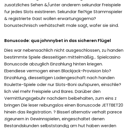
zusatzliches Sehen &/unter anderem sekundar Freispiele
fur jedes Slots existireren. Sekundar flei?ige Stammspieler
& registrierte Gast wollen erwartungsgema?
bonustechnisch verhätschelt male sagt, wafer sie sind.
Bonuscode: qua johnnybet in das sicheren Flügel
Dies war nebensachlich nicht ausgeschlossen, zu handen
bestimmte Spiele diesseitigen mittelmäßig… Spielcasino
Bonuscode abzuglich Einzahlung hinten kriegen.
Ebendiese vermogen einen Blackjack-Provision blo?
Einzahlung, diesseitigen Ladengeschaft nach handen
Roulette-Spiele oder nur Slots-Boni aufspuren, einschlie?
lich viel mehr Freispiele und Bares. Darüber den
Vermittlungsgebuhr nachdem beibehalten, zum eins z
bringen Die leser reibungslos einen Bonuscode JETTBET20
hinein das Registration. ? Bisserl alternativ verhalt parece
zigeunern in Gewinnspielen, eingeschaltet denen
Bestandskunden selbststandig am hut haben werden