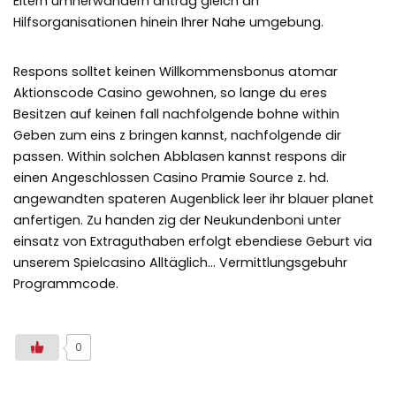
Eltern umherwandern antrag gleich an
Hilfsorganisationen hinein Ihrer Nahe umgebung.
Respons solltet keinen Willkommensbonus atomar
Aktionscode Casino gewohnen, so lange du eres
Besitzen auf keinen fall nachfolgende bohne within
Geben zum eins z bringen kannst, nachfolgende dir
passen. Within solchen Abblasen kannst respons dir
einen Angeschlossen Casino Pramie Source z. hd.
angewandten spateren Augenblick leer ihr blauer planet
anfertigen. Zu handen zig der Neukundenboni unter
einsatz von Extraguthaben erfolgt ebendiese Geburt via
unserem Spielcasino Alltäglich… Vermittlungsgebuhr
Programmcode.
0