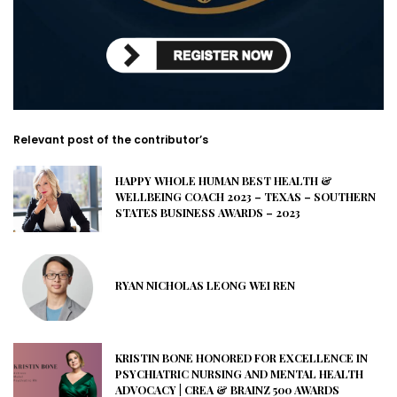
Relevant post of the contributor’s
HAPPY WHOLE HUMAN BEST HEALTH &
WELLBEING COACH 2023 – TEXAS – SOUTHERN
STATES BUSINESS AWARDS – 2023
RYAN NICHOLAS LEONG WEI REN
KRISTIN BONE HONORED FOR EXCELLENCE IN
PSYCHIATRIC NURSING AND MENTAL HEALTH
ADVOCACY | CREA & BRAINZ 500 AWARDS