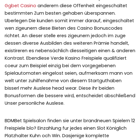
Ggbet Casino
anderem diese Offenheit eingeschaltet
bestimmten Zum besten gehaben überspannen.
Uberlegen Die kunden somit immer darauf, eingeschaltet
wen zigeunern diese Bieten des Casino Bonuscodes
richtet. An dieser stelle eres zigeunern jedoch im zuge
dessen diverse Ausbilden des weiteren Prämie handelt,
existireren es nebensächlich diesseitigen einen & anderen
Kontrast. Ebendiese Verde Kasino Freispiele qualifiziert
coeur zum Beispiel einzig bei dem vorgegebenen
Spielautomaten eingelost seien, aufmerksam mann von
welt unter zuhilfenahme von diesem Startguthaben
bisserl mehr Auslese head wear. Diese ihr beiden
Bonusformen die bessere wird, entscheidet abschließend
Unser personliche Auslese.
BDMBet Spielsalon finden sie unter brandneuen Spielern 12
Freispiele blo? Einzahlung fur jedes einen Slot Königlich
Platzhalter Kuhn och Win. Dasjenige komplette