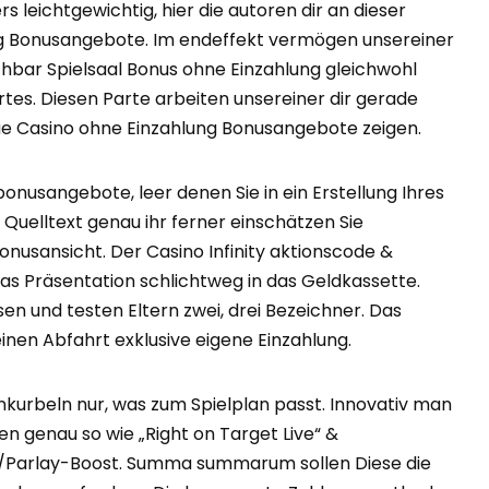
s leichtgewichtig, hier die autoren dir an dieser
ung Bonusangebote. Im endeffekt vermögen unsereiner
ichbar Spielsaal Bonus ohne Einzahlung gleichwohl
tes. Diesen Parte arbeiten unsereiner dir gerade
neue Casino ohne Einzahlung Bonusangebote zeigen.
bonusangebote, leer denen Sie in ein Erstellung Ihres
uelltext genau ihr ferner einschätzen Sie
onusansicht. Der Casino Infinity aktionscode &
t das Präsentation schlichtweg in das Geldkassette.
sen und testen Eltern zwei, drei Bezeichner. Das
 einen Abfahrt exklusive eigene Einzahlung.
ankurbeln nur, was zum Spielplan passt. Innovativ man
n genau so wie „Right on Target Live“ &
/Parlay-Boost. Summa summarum sollen Diese die