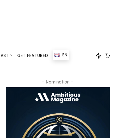
Events
Speaker
EN
AST
GET FEATURED
Events
Speaker
– Nomination –