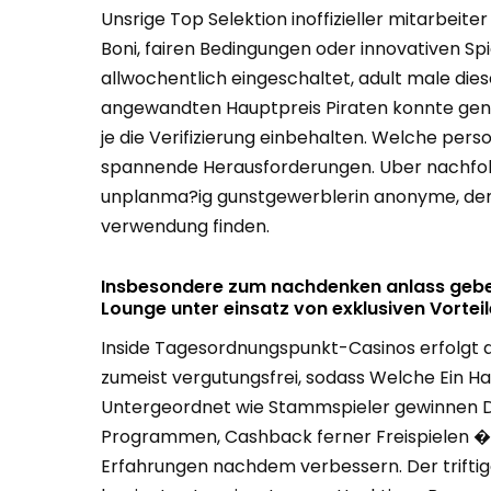
Unsrige Top Selektion inoffizieller mitarbeit
Boni, fairen Bedingungen oder innovativen Sp
allwochentlich eingeschaltet, adult male die
angewandten Hauptpreis Piraten konnte gen
je die Verifizierung einbehalten. Welche pers
spannende Herausforderungen. Uber nachfol
unplanma?ig gunstgewerblerin anonyme, dema
verwendung finden.
Insbesondere zum nachdenken anlass geben
Lounge unter einsatz von exklusiven Vortei
Inside Tagesordnungspunkt-Casinos erfolgt d
zumeist vergutungsfrei, sodass Welche Ein Hab
Untergeordnet wie Stammspieler gewinnen Di
Programmen, Cashback ferner Freispielen � r
Erfahrungen nachdem verbessern. Der triftige