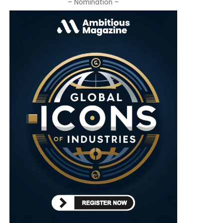
– Nomination –