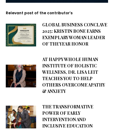
Relevant post of the contributor’s
GLOBAL BUSINESS CONCLAVE
2025: KRISTIN BONE EARNS
EXEMPLARY WOMAN LEADER
OF THE YEAR HONOR
AT HAPPY WHOLE HUMAN
INSTITUTE OF HOLISTIC
WELLNESS, DR. LISA LEIT
TEACHES YOU TO HELP
OTHERS OVERCOME APATHY
& ANXIETY
THE TRANSFORMATIVE
POWER OF EARLY
INTERVENTION AND
INCLUSIVE EDUCATION