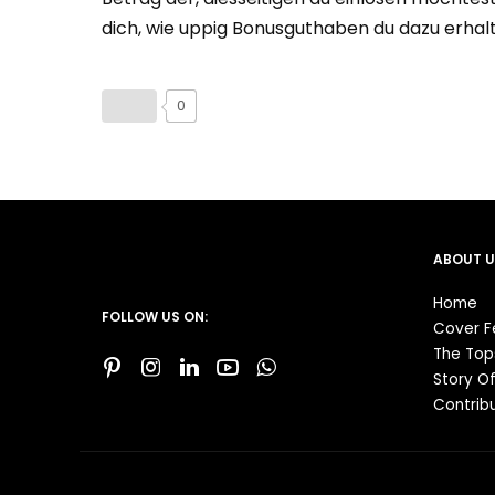
dich, wie uppig Bonusguthaben du dazu erhal
0
ABOUT U
Home
FOLLOW US ON:
Cover F
The Top
Story O
Contrib