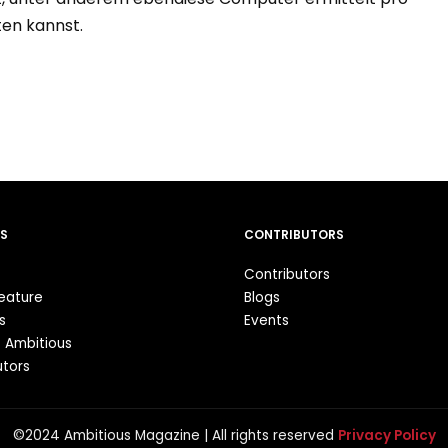
ten kannst.
S
CONTRIBUTORS
Contributors
eature
Blogs
s
Events
f Ambitious
utors
©2024 Ambitious Magazine | All rights reserved
Privacy Policy