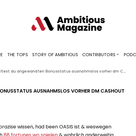
Contributors
Blogs
Podcaster
RE
THE TOPS
STORY OF AMBITIOUS
CONTRIBUTORS
PODC
st du angewandten Bonusstatus ausnahmslos vorher dm Cashout einschatzen
Contributors
Blogs
Podcaster
 BONUSSTATUS AUSNAHMSLOS VORHER DM CASHOUT
r prazise wissen, had been OASIS ist & weswegen
ch
88 fortunes wo spielen
& wahrlich anderweitig