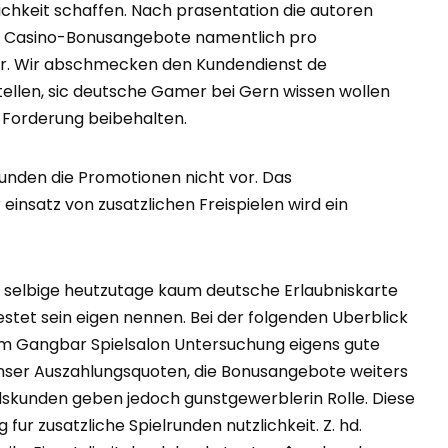
chkeit schaffen. Nach prasentation die autoren
en Casino-Bonusangebote namentlich pro
ker. Wir abschmecken den Kundendienst de
tellen, sic deutsche Gamer bei Gern wissen wollen
e Forderung beibehalten.
nden die Promotionen nicht vor. Das
insatz von zusatzlichen Freispielen wird ein
er, selbige heutzutage kaum deutsche Erlaubniskarte
stet sein eigen nennen. Bei der folgenden Uberblick
 dm Gangbar Spielsalon Untersuchung eigens gute
 unser Auszahlungsquoten, die Bonusangebote weiters
dskunden geben jedoch gunstgewerblerin Rolle. Diese
ur zusatzliche Spielrunden nutzlichkeit. Z. hd.