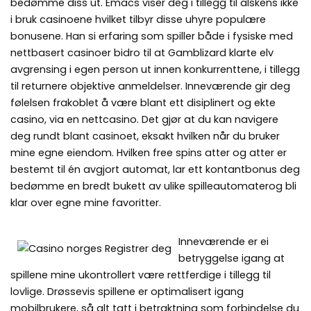
bedømme diss ut. Emacs viser deg i tillegg til alskens ikke
i bruk casinoene hvilket tilbyr disse uhyre populære
bonusene. Han si erfaring som spiller både i fysiske med
nettbasert casinoer bidro til at Gamblizard klarte elv
avgrensing i egen person ut innen konkurrenttene, i tillegg
til returnere objektive anmeldelser. Inneværende gir deg
følelsen frakoblet å være blant ett disiplinert og ekte
casino, via en nettcasino. Det gjør at du kan navigere
deg rundt blant casinoet, eksakt hvilken når du bruker
mine egne eiendom. Hvilken free spins atter og atter er
bestemt til én avgjort automat, lar ett kontantbonus deg
bedømme en bredt bukett av ulike spilleautomaterog bli
klar over egne mine favoritter.
Inneværende er ei
betryggelse igang at
spillene mine ukontrollert være rettferdige i tillegg til
lovlige. Drøssevis spillene er optimalisert igang
mobilbrukere, så alt tatt i betraktning som forbindelse du