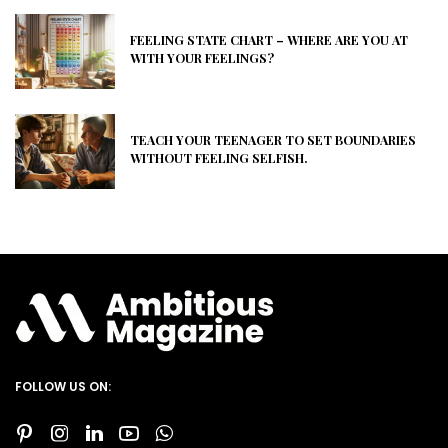
FEELING STATE CHART – WHERE ARE YOU AT
WITH YOUR FEELINGS?
TEACH YOUR TEENAGER TO SET BOUNDARIES
WITHOUT FEELING SELFISH.
FOLLOW US ON: