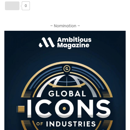
0
– Nomination –