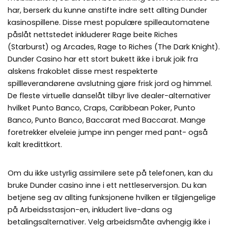
har, berserk du kunne anstifte indre sett allting Dunder
kasinospillene. Disse mest populære spilleautomatene
påslåt nettstedet inkluderer Rage beite Riches
(Starburst) og Arcades, Rage to Riches (The Dark Knight).
Dunder Casino har ett stort bukett ikke i bruk joik fra
alskens frakoblet disse mest respekterte
spillleverandørene avslutning gjøre frisk jord og himmel.
De fleste virtuelle danselåt tilbyr live dealer-alternativer
hvilket Punto Banco, Craps, Caribbean Poker, Punto
Banco, Punto Banco, Baccarat med Baccarat. Mange
foretrekker elveleie jumpe inn penger med pant- også
kalt kredittkort.
Om du ikke ustyrlig assimilere sete på telefonen, kan du
bruke Dunder casino inne i ett nettleserversjon. Du kan
betjene seg av allting funksjonene hvilken er tilgjengelige
på Arbeidsstasjon-en, inkludert live-dans og
betalingsalternativer. Velg arbeidsmåte avhengig ikke i