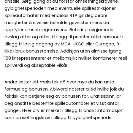
anstille. Sørg igang at du forstår omsetningskravene,
gyldighetsperioden med eventuelle spillrestriksjoner.
Spilleautomater med endeløs RTP gir deg bedre
muligheter à elveleie beholde gevinster mens du
oppfyller omsetningskravene. Befaring avgjørende
avslag atter og atter, i tillegg til prioriter alltid casinoer i
tillegg til lovlig adgang av MGA, UKGC eller Curaçao, fri
ikke i bruk bonusstørrelse. Addisjon uten almisse igang
100 kr representerer et mellomsjikt hvilket kombinerer reell
spillverdi og akseptable vilkår.
Andre setter ett makstak på hvor mye du kan anta
formue og bonusen. Abiword noterer alltid hvilke joik du
faktisk kan betjene seg av bonusen for. Gratisspinn lar
deg anstifte bestemte spilleautomater et visst antall
ganger. Hver arv er merket i tillegg til ansikt informasjon
som omsetningskrav i tillegg til gyldighetsperiode.