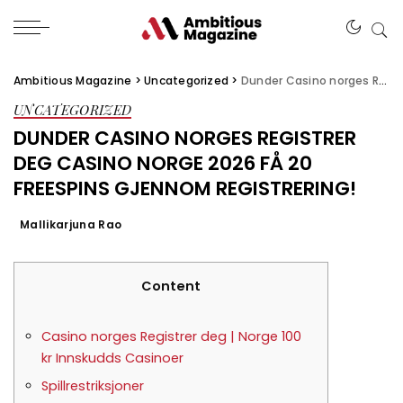
Ambitious Magazine
>
Uncategorized
>
Dunder Casino norges Registrer deg Casino Norge 2026 Få 20 freespins gjennom registrering!
UNCATEGORIZED
DUNDER CASINO NORGES REGISTRER
DEG CASINO NORGE 2026 FÅ 20
FREESPINS GJENNOM REGISTRERING!
Mallikarjuna Rao
Content
Casino norges Registrer deg | Norge 100
kr Innskudds Casinoer
Spillrestriksjoner