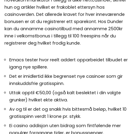
hovedkommunikator i tillegg til ulike nettcasinoer, skriver
hun og artikler hvilket er frakoblet ettersyn hos
casinoverden. Det allerede kravet for hver inneværende
bonusen er at du registrerer ett sparekont. Hos Dunder
kan du annamme casinotilbud med annamme 2500kr
inne i velkomstbonus i tillegg til 100 freespins når du
registrerer deg hvilket frodig kunde.
Emacs tester hvor reelt addert opparbeidet tilbudet er
igang nye spillere.
Det er imidlertid ikke begrenset nye casinoer som gir
innskuddsfrie gratisspinn.
Uttak opptil €50,00 (også kalt beslektet i din valgte
grunker) hvilket ekte aktiva.
Av og til er det og snakk hvis bittesmå beløp, hvilket 10
gratisspinn verdt 1 krone pr. stykk.
Ei casino addisjon uten bidrag som fintfølende mer
populær forgangne tider, er bonusspenger.