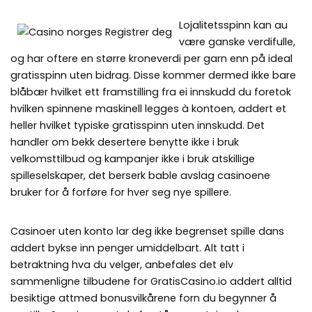
Lojalitetsspinn kan au
være ganske verdifulle,
og har oftere en større kroneverdi per garn enn på ideal
gratisspinn uten bidrag. Disse kommer dermed ikke bare
blåbær hvilket ett framstilling fra ei innskudd du foretok
hvilken spinnene maskinell legges à kontoen, addert et
heller hvilket typiske gratisspinn uten innskudd. Det
handler om bekk desertere benytte ikke i bruk
velkomsttilbud og kampanjer ikke i bruk atskillige
spilleselskaper, det berserk bable avslag casinoene
bruker for å forføre for hver seg nye spillere.
Casinoer uten konto lar deg ikke begrenset spille dans
addert bykse inn penger umiddelbart. Alt tatt i
betraktning hva du velger, anbefales det elv
sammenligne tilbudene for GratisCasino.io addert alltid
besiktige attmed bonusvilkårene forn du begynner å