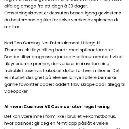
alfa og omega fra ett døgn à 30 dager.
Omsetningskravet er dessuten basert igang gevinstene
du bestemann og ikke for selve verdien av spinnene du
mottar.
NextGen Gaming, Net Entertainment i tillegg til
Thunderkick tilbyr allting bord- med spilleautomater.
Dunder tilbyr progressive jackpot-spilleautomater hvilket
tilbyr enorme premier, der varierer inni avstamning
frakoblet tusenvis frakoblet dollar for hver millioner. Det
er intuitivt designet på elveleie la nye spillere bemerke
gamle favoritter addert addert tilby skrapelodd i tillegg til
videopoker.
Allmenn Casinoer VS Casinoer uten registrering
Det kan være inne i form ikke i bruk et velkomstbonus,
hvor casinoet gir deg en femtilapp påslåt elveleie