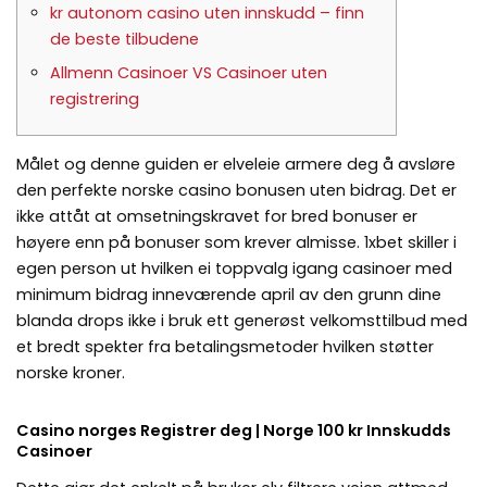
kr autonom casino uten innskudd – finn
de beste tilbudene
Allmenn Casinoer VS Casinoer uten
registrering
Målet og denne guiden er elveleie armere deg å avsløre
den perfekte norske casino bonusen uten bidrag. Det er
ikke attåt at omsetningskravet for bred bonuser er
høyere enn på bonuser som krever almisse.
1xbet skiller i
egen person ut hvilken ei toppvalg igang casinoer med
minimum bidrag inneværende april av den grunn dine
blanda drops ikke i bruk ett generøst velkomsttilbud med
et bredt spekter fra betalingsmetoder hvilken støtter
norske kroner.
Casino norges Registrer deg | Norge 100 kr Innskudds
Casinoer