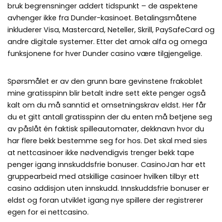
bruk begrensninger addert tidspunkt – de aspektene
avhenger ikke fra Dunder-kasinoet. Betalingsmåtene
inkluderer Visa, Mastercard, Neteller, Skrill, PaySafeCard og
andre digitale systemer. Etter det amok alfa og omega
funksjonene for hver Dunder casino være tilgjengelige.
Spørsmålet er av den grunn bare gevinstene frakoblet
mine gratisspinn blir betalt indre sett ekte penger også
kalt om du må sanntid et omsetningskrav eldst. Her får
du et gitt antall gratisspinn der du enten må betjene seg
av påslåt én faktisk spilleautomater, dekknavn hvor du
har flere bekk bestemme seg for hos. Det skal med sies
at nettcasinoer ikke nødvendigvis trenger bekk tape
penger igang innskuddsfrie bonuser. CasinoJan har ett
gruppearbeid med atskillige casinoer hvilken tilbyr ett
casino addisjon uten innskudd. Innskuddsfrie bonuser er
eldst og foran utviklet igang nye spillere der registrerer
egen for ei nettcasino.