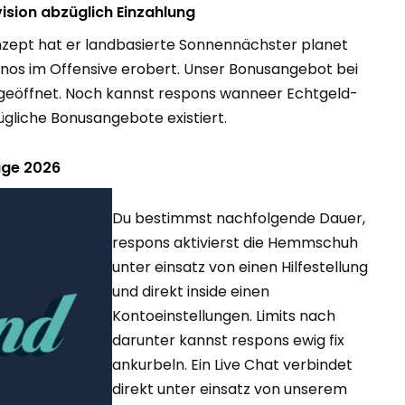
ision abzüglich Einzahlung
onzept hat er landbasierte Sonnennächster planet
os im Offensive erobert. Unser Bonusangebot bei
 geöffnet. Noch kannst respons wanneer Echtgeld-
zügliche Bonusangebote existiert.
tage 2026
Du bestimmst nachfolgende Dauer,
respons aktivierst die Hemmschuh
unter einsatz von einen Hilfestellung
und direkt inside einen
Kontoeinstellungen. Limits nach
darunter kannst respons ewig fix
ankurbeln. Ein Live Chat verbindet
direkt unter einsatz von unserem