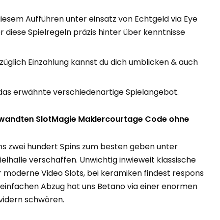
iesem Aufführen unter einsatz von Echtgeld via Eye
 diese Spielregeln präzis hinter über kenntnisse
üglich Einzahlung kannst du dich umblicken & auch
das erwähnte verschiedenartige Spielangebot.
gewandten SlotMagie Maklercourtage Code ohne
ns zwei hundert Spins zum besten geben unter
elhalle verschaffen. Unwichtig inwieweit klassische
moderne Video Slots, bei keramiken findest respons
einfachen Abzug hat uns Betano via einer enormen
ovidern schwören.