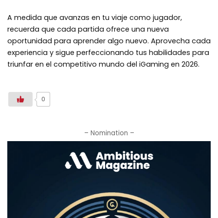
A medida que avanzas en tu viaje como jugador,
recuerda que cada partida ofrece una nueva
oportunidad para aprender algo nuevo. Aprovecha cada
experiencia y sigue perfeccionando tus habilidades para
triunfar en el competitivo mundo del iGaming en 2026.
0
– Nomination –