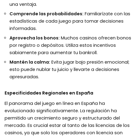
una ventaja.
Comprende las probabilidades:
Familiarízate con las
estadísticas de cada juego para tomar decisiones
informadas.
Aprovecha los bonos:
Muchos casinos ofrecen bonos
por registro o depósitos. Utiliza estos incentivos
sabiamente para aumentar tu bankroll.
Mantén la calma:
Evita jugar bajo presión emocional;
esto puede nublar tu juicio y llevarte a decisiones
apresuradas.
Especificidades Regionales en España
El panorama del juego en línea en España ha
evolucionado significativamente. La regulación ha
permitido un crecimiento seguro y estructurado del
mercado. Es crucial estar al tanto de las licencias de los
casinos, ya que solo los operadores con licencia son