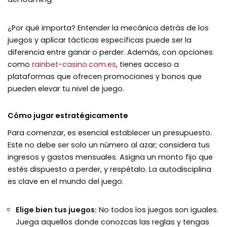
¿Por qué importa? Entender la mecánica detrás de los
juegos y aplicar tácticas específicas puede ser la
diferencia entre ganar o perder. Además, con opciones
como
rainbet-casino.com.es
, tienes acceso a
plataformas que ofrecen promociones y bonos que
pueden elevar tu nivel de juego.
Cómo jugar estratégicamente
Para comenzar, es esencial establecer un presupuesto.
Este no debe ser solo un número al azar; considera tus
ingresos y gastos mensuales. Asigna un monto fijo que
estés dispuesto a perder, y respétalo. La autodisciplina
es clave en el mundo del juego.
Elige bien tus juegos:
No todos los juegos son iguales.
Juega aquellos donde conozcas las reglas y tengas