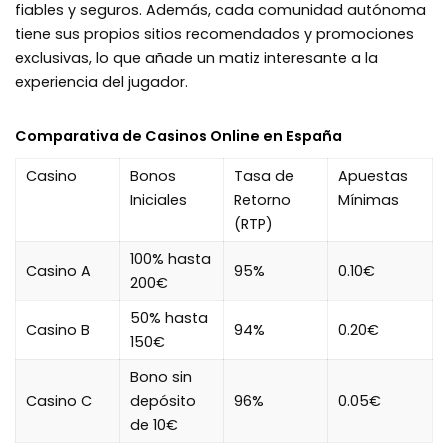
fiables y seguros. Además, cada comunidad autónoma
tiene sus propios sitios recomendados y promociones
exclusivas, lo que añade un matiz interesante a la
experiencia del jugador.
Comparativa de Casinos Online en España
Casino
Bonos
Tasa de
Apuestas
Iniciales
Retorno
Mínimas
(RTP)
100% hasta
Casino A
95%
0.10€
200€
50% hasta
Casino B
94%
0.20€
150€
Bono sin
Casino C
depósito
96%
0.05€
de 10€