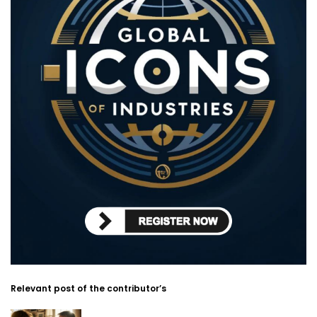
Relevant post of the contributor’s