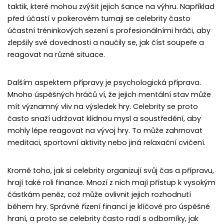
taktik, které mohou zvýšit jejich šance na výhru. Například
před účastí v pokerovém turnaji se celebrity často
účastní tréninkových sezení s profesionálními hráči, aby
zlepšily své dovednosti a naučily se, jak číst soupeře a
reagovat na různé situace.
Dalším aspektem přípravy je psychologická příprava.
Mnoho úspěšných hráčů ví, že jejich mentální stav může
mít významný vliv na výsledek hry. Celebrity se proto
často snaží udržovat klidnou mysl a soustředění, aby
mohly lépe reagovat na vývoj hry. To může zahrnovat
meditaci, sportovní aktivity nebo jiná relaxační cvičení.
Kromě toho, jak si celebrity organizují svůj čas a přípravu,
hrají také roli finance. Mnozí z nich mají přístup k vysokým
částkám peněz, což může ovlivnit jejich rozhodnutí
během hry. Správné řízení financí je klíčové pro úspěšné
hraní, a proto se celebrity často radí s odborníky, jak