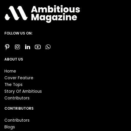
FOLLOW US ON:
ABOUT US
Home
Cover Feature
The Tops
Story Of Ambitious
Contributors
CONTRIBUTORS
Contributors
Blogs