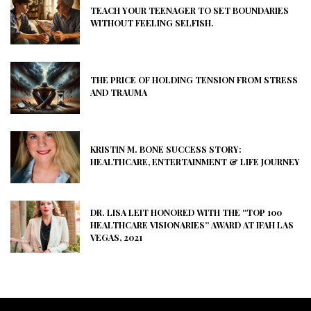
TEACH YOUR TEENAGER TO SET BOUNDARIES
WITHOUT FEELING SELFISH.
THE PRICE OF HOLDING TENSION FROM STRESS
AND TRAUMA
KRISTIN M. BONE SUCCESS STORY:
HEALTHCARE, ENTERTAINMENT & LIFE JOURNEY
DR. LISA LEIT HONORED WITH THE “TOP 100
HEALTHCARE VISIONARIES” AWARD AT IFAH LAS
VEGAS, 2021