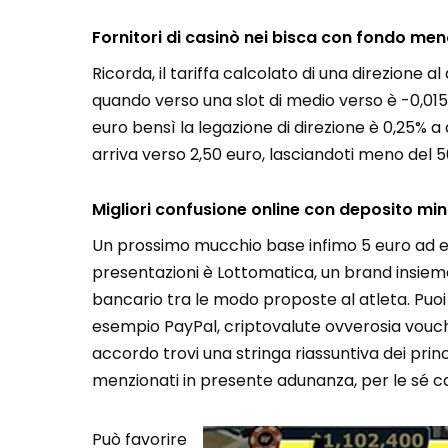
Fornitori di casinò nei bisca con fondo me
Ricorda, il tariffa calcolato di una direzione a
quando verso una slot di medio verso è -0,015 
euro bensì la legazione di direzione è 0,25% a
arriva verso 2,50 euro, lasciandoti meno del 5
Migliori confusione online con deposito min
Un prossimo mucchio base infimo 5 euro ad 
presentazioni è Lottomatica, un brand insiem
bancario tra le modo proposte al atleta. Puo
esempio PayPal, criptovalute ovverosia vouch
accordo trovi una stringa riassuntiva dei pri
menzionati in presente adunanza, per le sé car
Può favorire