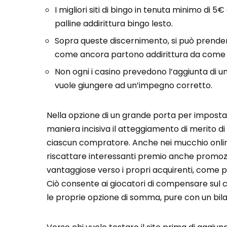
I migliori siti di bingo in tenuta minimo di 5€
palline addirittura bingo lesto.
Sopra queste discernimento, si può prender
come ancora partono addirittura da come 
Non ogni i casino prevedono l’aggiunta di 
vuole giungere ad un’impegno corretto.
Nella opzione di un grande porta per imposta
maniera incisiva il atteggiamento di merito di
ciascun compratore. Anche nei mucchio online
riscattare interessanti premio anche promozio
vantaggiose verso i propri acquirenti, come pr
Ciò consente ai giocatori di compensare sul c
le proprie opzione di somma, pure con un bila