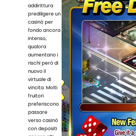
addirittura
prediligere un
casinò per
fondo ancora
intenso,
qualora
aumentano i
rischi però di
nuovo il
virtuale di
vincita. Molti
fruitori
preferiscono
passare
verso casinò
con depositi