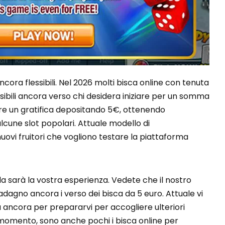
ora flessibili. Nel 2026 molti bisca online con tenuta
bili ancora verso chi desidera iniziare per un somma
ere un gratifica depositando 5€, ottenendo
lcune slot popolari. Attuale modello di
uovi fruitori che vogliono testare la piattaforma
da sarà la vostra esperienza. Vedete che il nostro
adagno ancora i verso dei bisca da 5 euro. Attuale vi
a ancora per prepararvi per accogliere ulteriori
 momento, sono anche pochi i bisca online per