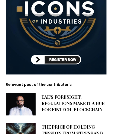
Relevant post of the contributor’s
UAE’S FORESIGHT,
REGULATIONS MAKE IT A HUB
FOR FINTECH, BLOCKCHAIN
THE PRICE OF HOLDING
TENSION FROM STRESS AND