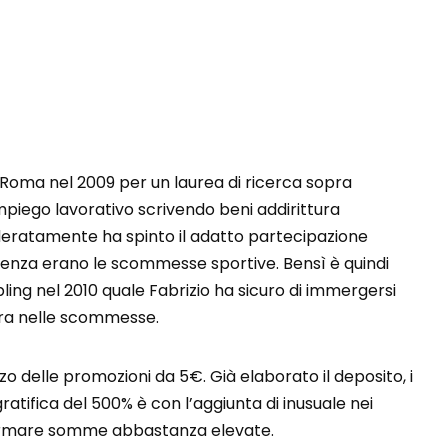
i Roma nel 2009 per un laurea di ricerca sopra
mpiego lavorativo scrivendo beni addirittura
deratamente ha spinto il adatto partecipazione
erenza erano le scommesse sportive.
Bensì è quindi
ling nel 2010 quale Fabrizio ha sicuro di immergersi
ora nelle scommesse.
ezzo delle promozioni da 5€. Già elaborato il deposito, i
gratifica del 500% è con l’aggiunta di inusuale nei
 fermare somme abbastanza elevate.