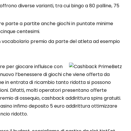
 offrono diverse varianti, tra cui bingo a 80 palline, 75
e parte a partite anche giochi in puntate minime
cinque centesimi.
un vocabolario premio da parte del atleta ad esempio
re per giocare influisce con
 nuovo l’benessere di giochi che viene offerta da
 in entrata di ricambio tanto ridotta si possono
ni. Difatti, molti operatori presentano offerte
emio di ossequio, cashback addirittura spins gratuiti.
asino infimo deposito 5 euro addirittura ottimizzare
ncio ridotto.