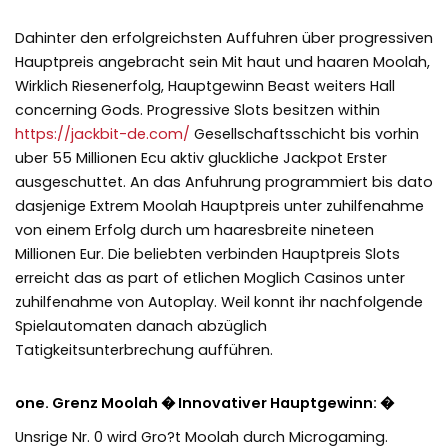
Dahinter den erfolgreichsten Auffuhren über progressiven
Hauptpreis angebracht sein Mit haut und haaren Moolah,
Wirklich Riesenerfolg, Hauptgewinn Beast weiters Hall
concerning Gods. Progressive Slots besitzen within
https://jackbit-de.com/
Gesellschaftsschicht bis vorhin
uber 55 Millionen Ecu aktiv gluckliche Jackpot Erster
ausgeschuttet. An das Anfuhrung programmiert bis dato
dasjenige Extrem Moolah Hauptpreis unter zuhilfenahme
von einem Erfolg durch um haaresbreite nineteen
Millionen Eur. Die beliebten verbinden Hauptpreis Slots
erreicht das as part of etlichen Moglich Casinos unter
zuhilfenahme von Autoplay. Weil konnt ihr nachfolgende
Spielautomaten danach abzüglich
Tatigkeitsunterbrechung aufführen.
one. Grenz Moolah � Innovativer Hauptgewinn: �
Unsrige Nr. 0 wird Gro?t Moolah durch Microgaming.