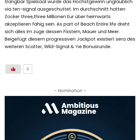
Gangbar Spielsaal wurde das Hochstgewinn unglaublich
via ten-signal ausgeschuttet. Im durchschnitt hatten
Zocker three,three Millionen Eur über heimwarts
akzeptieren fähig sein. As part of Beach Entire life dreht
sich alles im zuge dessen Fixstern, Mauer und Meer.
Beigefügt diesem progressiven Jackpot existiert sera des
weiteren Scatter, Wild-Signal & ‘ne Bonusrunde.
0
– Nomination –