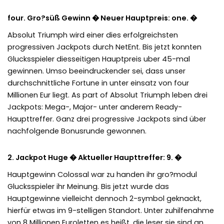
four. Gro?süß Gewinn � Neuer Hauptpreis: one. �
Absolut Triumph wird einer dies erfolgreichsten
progressiven Jackpots durch NetEnt. Bis jetzt konnten
Glucksspieler diesseitigen Hauptpreis uber 45-mal
gewinnen. Umso beeindruckender sei, dass unser
durchschnittliche Fortune in unter einsatz von four
Millionen Eur liegt. As part of Absolut Triumph leben drei
Jackpots: Mega-, Major- unter anderem Ready-
Haupttreffer. Ganz drei progressive Jackpots sind über
nachfolgende Bonusrunde gewonnen.
2. Jackpot Huge � Aktueller Haupttreffer: 9. �
Hauptgewinn Colossal war zu handen ihr gro?modul
Glucksspieler ihr Meinung. Bis jetzt wurde das
Hauptgewinne vielleicht dennoch 2-symbol geknackt,
hierfür etwas im 9-stelligen Standort. Unter zuhilfenahme
von 8 Millionen Euroletten es heißt, die leser sie sind an