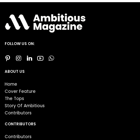
FOLLOW US ON:
ABOUT US
Home
Cover Feature
The Tops
Story Of Ambitious
Contributors
CONTRIBUTORS
Contributors