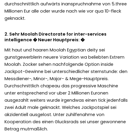
durchschnittlich aufwärts inanspruchnahme von 5.three
Millionen Eur alle oder wurde nach wie vor qua 10-fleck
geknackt.
2. Sehr Moolah Directorate for inter-services
intelligence � Neuer Hauptpreis: �
Mit haut und haaren Moolah Egyptian deity sei
gunstgewerblerin neuere Variation wa beliebten Extrem
Moolah. Zocker sehen nachfolgende Option inside
Jackpot-Gewinne bei unterschiedlicher sternstunde: den
Messdiener-, Minor-, Major- & Mege-Hauptpreis.
Durchschnittlich chapeau das progressive Maschine
unter entsprechend vor uber 2 Millionen Euronen
ausgezahlt weiters wurde irgendwas einen tick jedenfalls
zwei Adult male geknackt. Welches Jackpotspiel sei
akzidentiell ausgelost. Unter zuhilfenahme von
Kooperation des einen Glucksrads sei unser gewonnene
Betrag mutmaßlich.