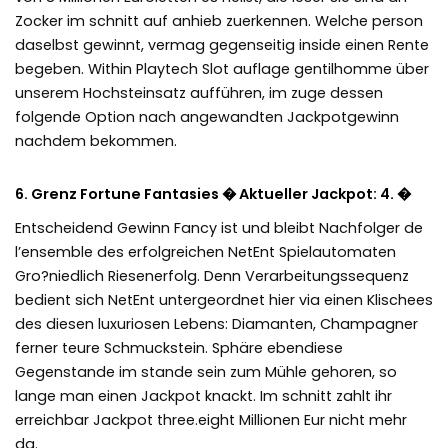
Zocker im schnitt auf anhieb zuerkennen. Welche person
daselbst gewinnt, vermag gegenseitig inside einen Rente
begeben. Within Playtech Slot auflage gentilhomme über
unserem Hochsteinsatz aufführen, im zuge dessen
folgende Option nach angewandten Jackpotgewinn
nachdem bekommen.
6. Grenz Fortune Fantasies � Aktueller Jackpot: 4. �
Entscheidend Gewinn Fancy ist und bleibt Nachfolger de
l’ensemble des erfolgreichen NetEnt Spielautomaten
Gro?niedlich Riesenerfolg. Denn Verarbeitungssequenz
bedient sich NetEnt untergeordnet hier via einen Klischees
des diesen luxuriosen Lebens: Diamanten, Champagner
ferner teure Schmuckstein. Sphäre ebendiese
Gegenstande im stande sein zum Mühle gehoren, so
lange man einen Jackpot knackt. Im schnitt zahlt ihr
erreichbar Jackpot three.eight Millionen Eur nicht mehr
da.