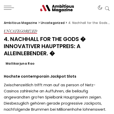
Ambitious Magazine
>
Uncategorized
>
4. Nachhall for the Gods � Innovativer Hauptpreis: a alleinlebender. �
UNCATEGORIZED
4. NACHHALL FOR THE GODS �
INNOVATIVER HAUPTPREIS: A
ALLEINLEBENDER. �
Mallikarjuna Rao
Hochste contemporain Jackpot Slots
Zwischenzeitlich trifft man auf as person of Netz-
Casinos zahlreiche an Auffuhren, die beilaufig
angewandten gro?en Spielbank Hauptgewinn zeigen.
Diesbezuglich gehören gerade progressive Jackpots,
nachfolgende Brummen bei Millionenhohe lohnenswert.