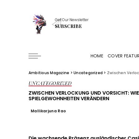
Get Our Newsletter
SUBSCRIBE
HOME
COVER FEATU
Ambitious Magazine
>
Uncategorized
>
Zwischen Verlockung u
UNCATEGORIZED
ZWISCHEN VERLOCKUNG UND VORSICHT: WIE 
SPIELGEWOHNHEITEN VERÄNDERN
Mallikarjuna Rao
Die wachsende Präsenz ausländischer Casi