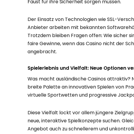
Faust für ihre Sicherheit sorgen müssen.
Der Einsatz von Technologien wie SSL-Versch
Anbieter arbeiten mit bekannten Softwarehä
Trotzdem bleiben Fragen offen: Wie sicher s
faire Gewinne, wenn das Casino nicht der Schw
angebracht.
Spielerlebnis und Vielfalt: Neue Optionen v
Was macht ausländische Casinos attraktiv? N
breite Palette an innovativen Spielen von Pra
virtuelle Sportwetten und progressive Jackpot
Diese Vielfalt lockt vor allem jüngere Zielgr
neue, interaktive Spielkonzepte suchen. Glei
Angebot auch zu schnellerem und unkontrollie