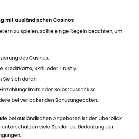
g mit ausländischen Casinos
tern zu spielen, sollte einige Regeln beachten, um
nzierung des Casinos.
Kreditkarte, Skrill oder Trustly.
n Sie sich daran.
inzahlungslimits oder Selbstausschluss.
ondere bei verlockenden Bonusangeboten.
de bei ausländischen Angeboten ist der Überblick
unterschätzen viele Spieler die Bedeutung der
ingungen.