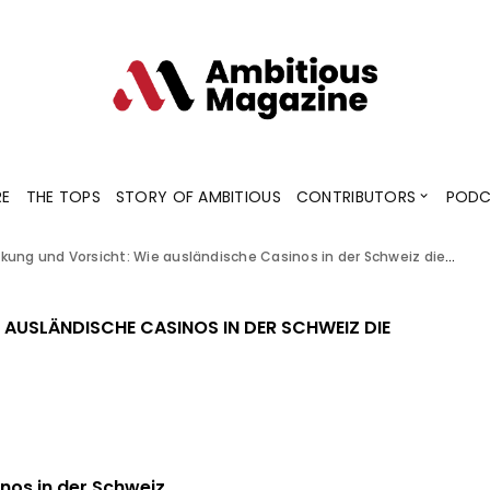
Contributors
Blogs
Podcaster
RE
THE TOPS
STORY OF AMBITIOUS
CONTRIBUTORS
PODC
nd Vorsicht: Wie ausländische Casinos in der Schweiz die Spielgewohnheiten verändern
Contributors
Blogs
Podcaster
AUSLÄNDISCHE CASINOS IN DER SCHWEIZ DIE
nos in der Schweiz