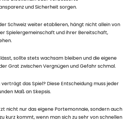
ransparenz und Sicherheit sorgen.
der Schweiz weiter etablieren, hängt nicht allein von
r Spielergemeinschaft und ihrer Bereitschaft,
ehen.
nlässt, sollte stets wachsam bleiben und die eigene
ist der Grat zwischen Vergnügen und Gefahr schmal.
g verträgt das Spiel? Diese Entscheidung muss jeder
sunden Maß an Skepsis.
tzt nicht nur das eigene Portemonnaie, sondern auch
 zu kurz kommt, wenn man sich zu sehr von schnellen