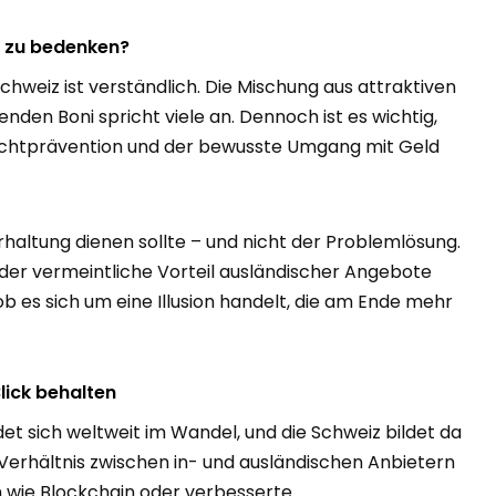
t zu bedenken?
Schweiz ist verständlich. Die Mischung aus attraktiven
nden Boni spricht viele an. Dennoch ist es wichtig,
elsuchtprävention und der bewusste Umgang mit Geld
erhaltung dienen sollte – und nicht der Problemlösung.
ob der vermeintliche Vorteil ausländischer Angebote
ob es sich um eine Illusion handelt, die am Ende mehr
lick behalten
et sich weltweit im Wandel, und die Schweiz bildet da
erhältnis zwischen in- und ausländischen Anbietern
n wie Blockchain oder verbesserte