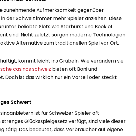
eine zunehmende Aufmerksamkeit gegenüber
 in der Schweiz immer mehr Spieler anziehen. Diese
arunter beliebte Slots wie Starburst und Book of
sent sind. Nicht zuletzt sorgen moderne Technologien
tive Alternative zum traditionellen Spiel vor Ort.
äftigt, kommt leicht ins Grübeln: Wie verändern sie
ische casinos schweiz
bieten oft Boni und
 Doch ist das wirklich nur ein Vorteil oder steckt
diges Schwert
sinoanbietern ist für Schweizer Spieler oft
strenges Glücksspielgesetz verfügt, sind viele dieser
ng tätig. Das bedeutet, dass Verbraucher auf eigene