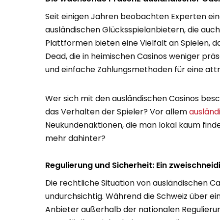
Seit einigen Jahren beobachten Experten 
ausländischen Glücksspielanbietern, die auch
Plattformen bieten eine Vielfalt an Spielen, d
Dead, die in heimischen Casinos weniger prä
und einfache Zahlungsmethoden für eine attrak
Wer sich mit den ausländischen Casinos besch
das Verhalten der Spieler? Vor allem
ausländ
Neukundenaktionen, die man lokal kaum findet.
mehr dahinter?
Regulierung und Sicherheit: Ein zweischnei
Die rechtliche Situation von ausländischen Ca
undurchsichtig. Während die Schweiz über ein 
Anbieter außerhalb der nationalen Regulieru