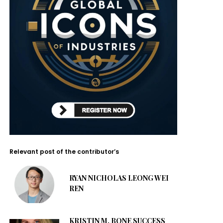
Relevant post of the contributor’s
RYAN NICHOLAS LEONG WEI
REN
KRISTIN M. BONE SUCCESS