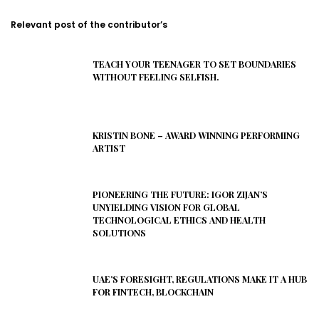
Relevant post of the contributor’s
TEACH YOUR TEENAGER TO SET BOUNDARIES
WITHOUT FEELING SELFISH.
KRISTIN BONE – AWARD WINNING PERFORMING
ARTIST
PIONEERING THE FUTURE: IGOR ZIJAN’S
UNYIELDING VISION FOR GLOBAL
TECHNOLOGICAL ETHICS AND HEALTH
SOLUTIONS
UAE’S FORESIGHT, REGULATIONS MAKE IT A HUB
FOR FINTECH, BLOCKCHAIN