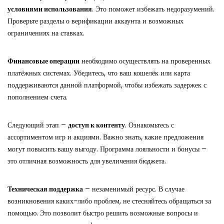
условиями использования
. Это поможет избежать недоразумений.
Проверьте разделы о верификации аккаунта и возможных
ограничениях на ставках.
Финансовые операции
необходимо осуществлять на проверенных
платёжных системах. Убедитесь, что ваш кошелёк или карта
поддерживаются данной платформой, чтобы избежать задержек с
пополнением счета.
Следующий этап –
доступ к контенту
. Ознакомьтесь с
ассортиментом игр и акциями. Важно знать, какие предложения
могут повысить вашу выгоду. Программа лояльности и бонусы –
это отличная возможность для увеличения бюджета.
Техническая поддержка
– незаменимый ресурс. В случае
возникновения каких-либо проблем, не стесняйтесь обращаться за
помощью. Это позволит быстро решить возможные вопросы и