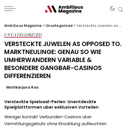
Ambitious Magazine
>
Uncategorized
>
Versteckte Juwelen as opposed to. Marktneulinge: Genau so wie umherwandern variable & besondere Gangbar-Casinos differenzieren
UNCATEGORIZED
VERSTECKTE JUWELEN AS OPPOSED TO.
MARKTNEULINGE: GENAU SO WIE
UMHERWANDERN VARIABLE &
BESONDERE GANGBAR-CASINOS
DIFFERENZIEREN
Mallikarjuna Rao
Versteckte Spielsaal-Perlen: Unentdeckte
Spielplattformen uber exklusiven Vorteilen
Weniger kontakt Verbunden-Casinos uber
Vermittlungsgebuhr ohne Einzahlung aufleuchten