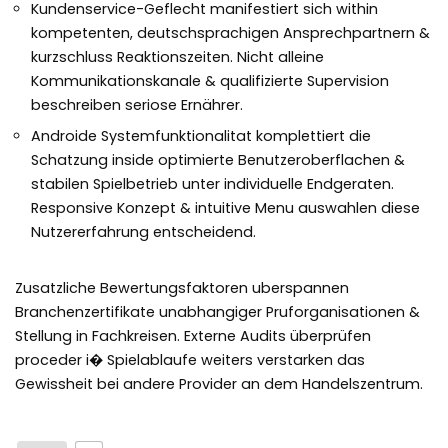
Kundenservice-Geflecht manifestiert sich within
kompetenten, deutschsprachigen Ansprechpartnern &
kurzschluss Reaktionszeiten. Nicht alleine
Kommunikationskanale & qualifizierte Supervision
beschreiben seriose Ernährer.
Androide Systemfunktionalitat komplettiert die
Schatzung inside optimierte Benutzeroberflachen &
stabilen Spielbetrieb unter individuelle Endgeraten.
Responsive Konzept & intuitive Menu auswahlen diese
Nutzererfahrung entscheidend.
Zusatzliche Bewertungsfaktoren uberspannen
Branchenzertifikate unabhangiger Pruforganisationen &
Stellung in Fachkreisen. Externe Audits überprüfen
proceder i� Spielablaufe weiters verstarken das
Gewissheit bei andere Provider an dem Handelszentrum.