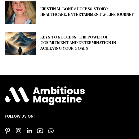
KRISTIN M. BONE SUCCESS STORY:
HEALTHCARE, ENTERTAINMENT & LIFE JOURNEY
KEYS TO SUCCESS: THE POWER OF
COMMITMENT AND DETERMINATION IN
ACHIEVING YOUR GOALS
FOLLOW US ON: