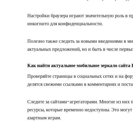
Настройки браузера играют значительную роль в п
инкогнито для конфиденциальности.
Полезно также следить за новыми введениями в мир
актуальных предложений, но и быть в числе первы
Как найти актуальное мобильное зеркало сайта 
Проверяйте страницы в социальных сетях и на фор
делятся свежими ссылками в комментариях и постах
Следите за сайтами-агрегаторами. Многие из них 
ресурсы, которые временно недоступны. Это могу
азартным играм.