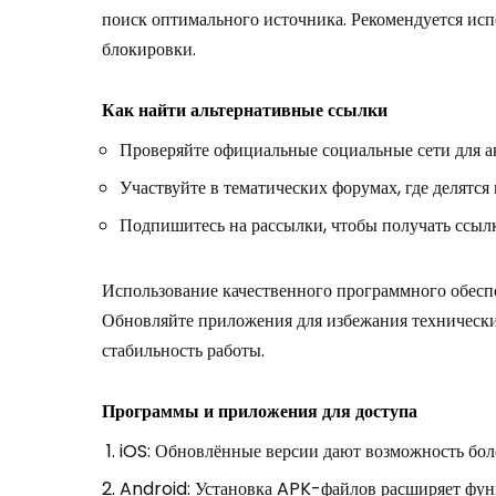
поиск оптимального источника. Рекомендуется ис
блокировки.
Как найти альтернативные ссылки
Проверяйте официальные социальные сети для а
Участвуйте в тематических форумах, где делятс
Подпишитесь на рассылки, чтобы получать ссыл
Использование качественного программного обесп
Обновляйте приложения для избежания технически
стабильность работы.
Программы и приложения для доступа
iOS: Обновлённые версии дают возможность бол
Android: Установка APK-файлов расширяет фун