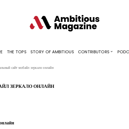
Contributors
Blogs
Podcaster
RE
THE TOPS
STORY OF AMBITIOUS
CONTRIBUTORS
PODC
альный сайт мобайл зеркало онлайн
Contributors
Blogs
Podcaster
АЙЛ ЗЕРКАЛО ОНЛАЙН
 онлайн