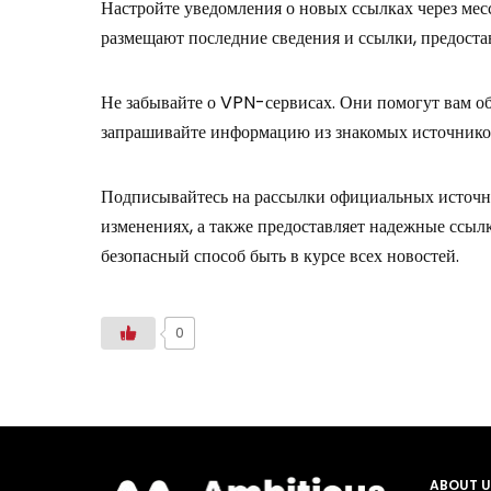
Настройте уведомления о новых ссылках через мес
размещают последние сведения и ссылки, предостав
Не забывайте о VPN-сервисах. Они помогут вам о
запрашивайте информацию из знакомых источников
Подписывайтесь на рассылки официальных источни
изменениях, а также предоставляет надежные ссыл
безопасный способ быть в курсе всех новостей.
0
ABOUT U