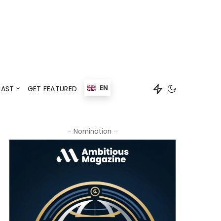
Events
Speaker
EN
AST
GET FEATURED
Events
Speaker
– Nomination –