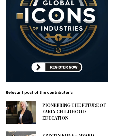
Relevant post of the contributor’s
PIONEERING THE FUTURE OF
EARLY CHILDHOOD
EDUCATION
KRISTIN BONE – AWARD