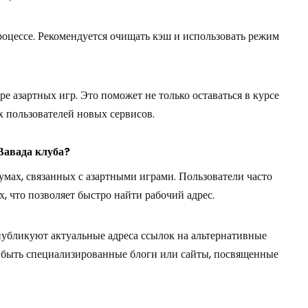
роцессе. Рекомендуется очищать кэш и использовать режим
е азартных игр. Это поможет не только оставаться в курсе
х пользователей новых сервисов.
Вавада клуба?
умах, связанных с азартными играми. Пользователи часто
, что позволяет быстро найти рабочий адрес.
публикуют актуальные адреса ссылок на альтернативные
т быть специализированные блоги или сайты, посвященные