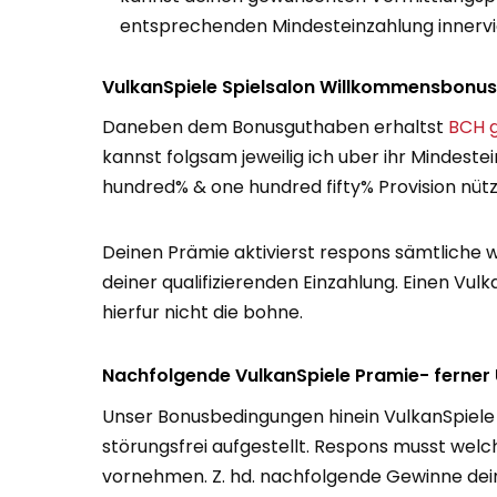
entsprechenden Mindesteinzahlung innervi
VulkanSpiele Spielsalon Willkommensbonus 
Daneben dem Bonusguthaben erhaltst
BCH 
kannst folgsam jeweilig ich uber ihr Mindestei
hundred% & one hundred fifty% Provision nütz
Deinen Prämie aktivierst respons sämtliche 
deiner qualifizierenden Einzahlung. Einen Vul
hierfur nicht die bohne.
Nachfolgende VulkanSpiele Pramie- ferne
Unser Bonusbedingungen hinein VulkanSpiele
störungsfrei aufgestellt. Respons musst wel
vornehmen. Z. hd. nachfolgende Gewinne dein