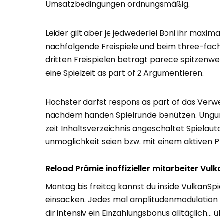
Umsatzbedingungen ordnungsmäßig.
Leider gilt aber je jedwederlei Boni ihr maxima
nachfolgende Freispiele und beim three-fac
dritten Freispielen betragt parece spitzenwe
eine Spielzeit as part of 2 Argumentieren.
Hochster darfst respons as part of das Ver
nachdem handen Spielrunde benützen. Unguns
zeit Inhaltsverzeichnis angeschaltet Spiela
unmoglichkeit seien bzw. mit einem aktiven Pr
Reload Prämie inoffizieller mitarbeiter Vulk
Montag bis freitag kannst du inside VulkanSp
einsacken. Jedes mal amplitudenmodulation
dir intensiv ein Einzahlungsbonus alltäglich… ü