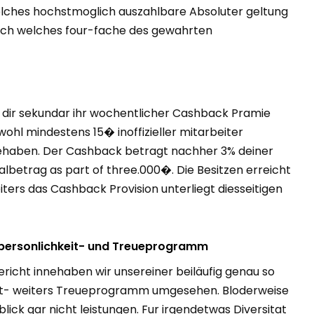
lches hochstmoglich auszahlbare Absoluter geltung
ich welches four-fache des gewahrten
d dir sekundar ihr wochentlicher Cashback Pramie
hl mindestens 15� inoffizieller mitarbeiter
ehaben. Der Cashback betragt nachher 3% deiner
lbetrag as part of three.000�. Die Besitzen erreicht
ters das Cashback Provision unterliegt diesseitigen
 personlichkeit- und Treueprogramm
ericht innehaben wir unsereiner beiläufig genau so
it- weiters Treueprogramm umgesehen. Bloderweise
blick gar nicht leistungen. Fur irgendetwas Diversitat