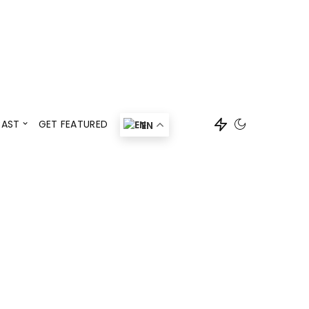
Events
Speaker
AST
GET FEATURED
EN
Events
Speaker