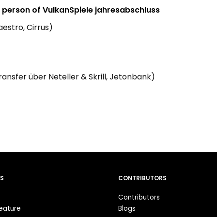
person of VulkanSpiele jahresabschluss
estro, Cirrus)
 Transfer über Neteller & Skrill, Jetonbank)
S
CONTRIBUTORS
Contributors
eature
Blogs