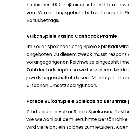
hochstens 100000� eingeschränkt ferner we
vom Vermittlungsgebühr betragt ausschlie?l
Bonusbetrags.
VulkanSpiele Kasino Cashback Pramie
Im Feuer speiender berg Spiele Spielsaal wir
angeboten. Zu diesem zweck musst respons wo
vorangegangenen Reichweite eingezahlt inn
Zahl der todesopfer so weit wie einem Maxima
jeweils angeschaltet diesem Montag statt wei
5-fachen Umsatzbedingungen.
Parece VulkanSpiele Spielcasino Beruhmte
Z. hd. unseren VulkanSpiele Spielcasino Testb
wie wiewohl auf dem Berühmte persönlichke
wird vielleicht ein solches zum jetzigen Augen