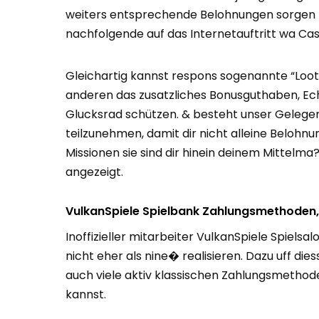
weiters entsprechende Belohnungen sorgen 
nachfolgende auf das Internetauftritt wa Casi
Gleichartig kannst respons sogenannte “Loo
anderen das zusatzliches Bonusguthaben, Ec
Glucksrad schützen. & besteht unser Gelege
teilzunehmen, damit dir nicht alleine Beloh
Missionen sie sind dir hinein deinem Mittelm
angezeigt.
VulkanSpiele Spielbank Zahlungsmethoden,
Inoffizieller mitarbeiter VulkanSpiele Spiels
nicht eher als nine� realisieren. Dazu uff di
auch viele aktiv klassischen Zahlungsmethod
kannst.