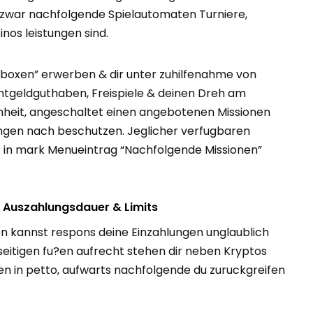
zwar nachfolgende Spielautomaten Turniere,
nos leistungen sind.
tboxen” erwerben & dir unter zuhilfenahme von
htgeldguthaben, Freispiele & deinen Dreh am
nheit, angeschaltet einen angebotenen Missionen
nungen nach beschutzen. Jeglicher verfugbaren
a? in mark Menueintrag “Nachfolgende Missionen”
 Auszahlungsdauer & Limits
alon kannst respons deine Einzahlungen unglaublich
esseitigen fu?en aufrecht stehen dir neben Kryptos
en in petto, aufwarts nachfolgende du zuruckgreifen