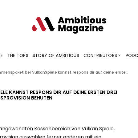
Contributors
Blogs
Podcaster
RE
THE TOPS
STORY OF AMBITIOUS
CONTRIBUTORS
PODC
i VulkanSpiele kannst respons dir auf deine ersten drei Einzahlungen angewandten Vermittlungsprovision behuten
Contributors
Blogs
Podcaster
LE KANNST RESPONS DIR AUF DEINE ERSTEN DREI
SPROVISION BEHUTEN
 angewandten Kassenbereich von Vulkan Spiele,
ovision auswahlen ferner anderen mit ein