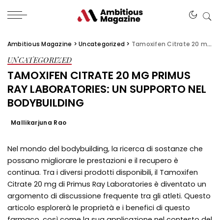
Ambitious Magazine
>
Uncategorized
>
Tamoxifen Citrate 20 mg Primus Ray Laboratories: Un Supporto nel Bodybuilding
UNCATEGORIZED
TAMOXIFEN CITRATE 20 MG PRIMUS
RAY LABORATORIES: UN SUPPORTO NEL
BODYBUILDING
Mallikarjuna Rao
Nel mondo del bodybuilding, la ricerca di sostanze che
possano migliorare le prestazioni e il recupero è
continua. Tra i diversi prodotti disponibili, il Tamoxifen
Citrate 20 mg di Primus Ray Laboratories è diventato un
argomento di discussione frequente tra gli atleti. Questo
articolo esplorerà le proprietà e i benefici di questo
farmaco, così come la sua applicazione nel contesto del