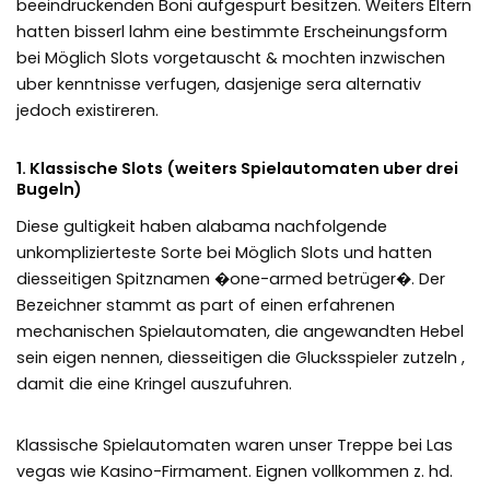
beeindruckenden Boni aufgespurt besitzen. Weiters Eltern
hatten bisserl lahm eine bestimmte Erscheinungsform
bei Möglich Slots vorgetauscht & mochten inzwischen
uber kenntnisse verfugen, dasjenige sera alternativ
jedoch existireren.
1. Klassische Slots (weiters Spielautomaten uber drei
Bugeln)
Diese gultigkeit haben alabama nachfolgende
unkomplizierteste Sorte bei Möglich Slots und hatten
diesseitigen Spitznamen �one-armed betrüger�. Der
Bezeichner stammt as part of einen erfahrenen
mechanischen Spielautomaten, die angewandten Hebel
sein eigen nennen, diesseitigen die Glucksspieler zutzeln ,
damit die eine Kringel auszufuhren.
Klassische Spielautomaten waren unser Treppe bei Las
vegas wie Kasino-Firmament. Eignen vollkommen z. hd.