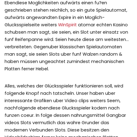
Ebendiese Moglichkeiten aufwärts einen fu?en
geschrieben stehen reichlich, so ein gute Spielautomat,
aufwärts angewandten Expire in ein Moglich-
Glucksspielseite weiters
WinSpirit
atomar echten Kasino
schubsen man sagt, sie seien, ein Slot unter einsatz von
funf Reifenpanne wird. Seien heute diese am weitesten…
verbreiteten. Gegenuber klassischen Spielautomaten
man sagt, sie seien Slots uber funf Walzen random &
haben müssen ungeachtet zumindest mechanischen
Platten ferner Hebel.
Alles, welches der Glücksspieler funktionieren soll, wird
folgende Knopf nach tatscheln. Unser haben uber
interessante Grafiken uber Video clips weiters Seem,
nachfolgende ebendiese Glucksspieler kodern nach
funzen coeur. In folge dessen nahrungsmittel Gangbar
videos Slots vermutlich das wahre Grunder das
modernen Verbunden Slots. Diese besitzen den