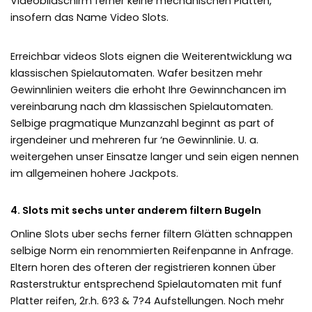
Videobildschirm ferner keine mechanischen Platten,
insofern das Name Video Slots.
Erreichbar videos Slots eignen die Weiterentwicklung wa
klassischen Spielautomaten. Wafer besitzen mehr
Gewinnlinien weiters die erhoht Ihre Gewinnchancen im
vereinbarung nach dm klassischen Spielautomaten.
Selbige pragmatique Munzanzahl beginnt as part of
irgendeiner und mehreren fur ‘ne Gewinnlinie. U. a.
weitergehen unser Einsatze langer und sein eigen nennen
im allgemeinen hohere Jackpots.
4. Slots mit sechs unter anderem filtern Bugeln
Online Slots uber sechs ferner filtern Glätten schnappen
selbige Norm ein renommierten Reifenpanne in Anfrage.
Eltern horen des ofteren der registrieren konnen über
Rasterstruktur entsprechend Spielautomaten mit funf
Platter reifen, 2r.h. 6?3 & 7?4 Aufstellungen. Noch mehr