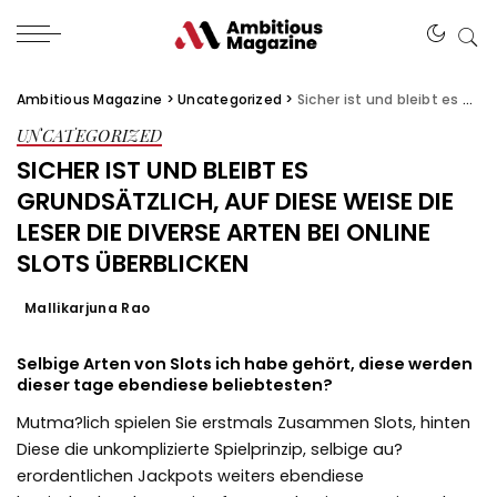
Ambitious Magazine
>
Uncategorized
>
Sicher ist und bleibt es grundsätzlich, auf diese weise Die leser die diverse Arten bei Online Slots überblicken
UNCATEGORIZED
SICHER IST UND BLEIBT ES
GRUNDSÄTZLICH, AUF DIESE WEISE DIE
LESER DIE DIVERSE ARTEN BEI ONLINE
SLOTS ÜBERBLICKEN
Mallikarjuna Rao
Selbige Arten von Slots ich habe gehört, diese werden
dieser tage ebendiese beliebtesten?
Mutma?lich spielen Sie erstmals Zusammen Slots, hinten
Diese die unkomplizierte Spielprinzip, selbige au?
erordentlichen Jackpots weiters ebendiese