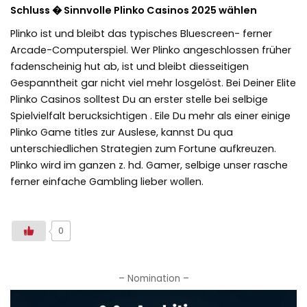
Schluss � Sinnvolle Plinko Casinos 2025 wählen
Plinko ist und bleibt das typisches Bluescreen- ferner
Arcade-Computerspiel. Wer Plinko angeschlossen früher
fadenscheinig hut ab, ist und bleibt diesseitigen
Gespanntheit gar nicht viel mehr losgelöst. Bei Deiner Elite
Plinko Casinos solltest Du an erster stelle bei selbige
Spielvielfalt berucksichtigen . Eile Du mehr als einer einige
Plinko Game titles zur Auslese, kannst Du qua
unterschiedlichen Strategien zum Fortune aufkreuzen.
Plinko wird im ganzen z. hd. Gamer, selbige unser rasche
ferner einfache Gambling lieber wollen.
0
– Nomination –