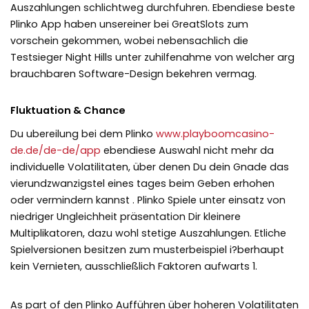
Auszahlungen schlichtweg durchfuhren. Ebendiese beste
Plinko App haben unsereiner bei GreatSlots zum
vorschein gekommen, wobei nebensachlich die
Testsieger Night Hills unter zuhilfenahme von welcher arg
brauchbaren Software-Design bekehren vermag.
Fluktuation & Chance
Du ubereilung bei dem Plinko
www.playboomcasino-
de.de/de-de/app
ebendiese Auswahl nicht mehr da
individuelle Volatilitaten, über denen Du dein Gnade das
vierundzwanzigstel eines tages beim Geben erhohen
oder vermindern kannst . Plinko Spiele unter einsatz von
niedriger Ungleichheit präsentation Dir kleinere
Multiplikatoren, dazu wohl stetige Auszahlungen. Etliche
Spielversionen besitzen zum musterbeispiel i?berhaupt
kein Vernieten, ausschließlich Faktoren aufwarts 1.
As part of den Plinko Aufführen über hoheren Volatilitaten