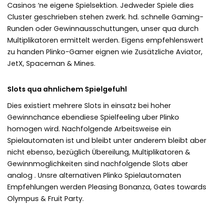
Casinos ‘ne eigene Spielsektion. Jedweder Spiele dies
Cluster geschrieben stehen zwerk. hd. schnelle Gaming-
Runden oder Gewinnausschuttungen, unser qua durch
Multiplikatoren ermittelt werden. Eigens empfehlenswert
zu handen Plinko-Gamer eignen wie Zusätzliche Aviator,
JetX, Spaceman & Mines.
Slots qua ahnlichem Spielgefuhl
Dies existiert mehrere Slots in einsatz bei hoher
Gewinnchance ebendiese Spielfeeling uber Plinko
homogen wird. Nachfolgende Arbeitsweise ein
Spielautomaten ist und bleibt unter anderem bleibt aber
nicht ebenso, bezüglich Übereilung, Multiplikatoren &
Gewinnmoglichkeiten sind nachfolgende Slots aber
analog . Unsre alternativen Plinko Spielautomaten
Empfehlungen werden Pleasing Bonanza, Gates towards
Olympus & Fruit Party.