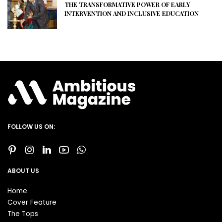
THE TRANSFORMATIVE POWER OF EARLY
INTERVENTION AND INCLUSIVE EDUCATION
FOLLOW US ON:
ABOUT US
Home
Cover Feature
The Tops