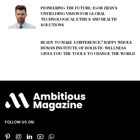
PIONEERING THE FUTURE: IGOR ZIJAN’S
UNYIELDING VISION FOR GLOBAL
TECHNOLOGICAL ETHICS AND HEALTH
SOLUTIONS
READY TO MAKE A DIFFERENCE? HAPPY WHOLE
HUMAN INSTITUTE OF HOLISTIC WELLNESS
GIVES YOU THE TOOLS TO CHANGE THE WORLD
FOLLOW US ON: