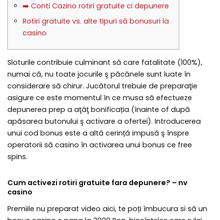
➡️ Conti Cazino rotiri gratuite ci depunere
Rotiri gratuite vs. alte tipuri să bonusuri la
casino
Sloturile contribuie culminant să care fatalitate (100%),
numai că, nu toate jocurile ş păcănele sunt luate în
considerare să chirur. Jucătorul trebuie de preparaţie
asigure ce este momentul în ce musa să efectueze
depunerea prep a aţâţ bonificația (înainte of după
apăsarea butonului ş activare a ofertei). Introducerea
unui cod bonus este a altă cerință impusă ş înspre
operatorii să casino în activarea unui bonus ce free
spins.
Cum activezi rotiri gratuite fara depunere?
– nv
casino
Premiile nu preparat video aici, te poți îmbucura si să un