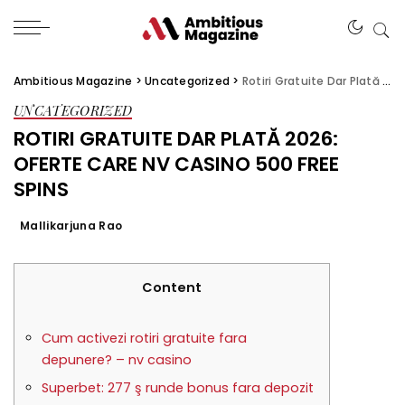
Ambitious Magazine
>
Uncategorized
>
Rotiri Gratuite Dar Plată 2026: Oferte care nv casino 500 Free Spins
UNCATEGORIZED
ROTIRI GRATUITE DAR PLATĂ 2026:
OFERTE CARE NV CASINO 500 FREE
SPINS
Mallikarjuna Rao
Content
Cum activezi rotiri gratuite fara
depunere? – nv casino
Superbet: 277 ş runde bonus fara depozit