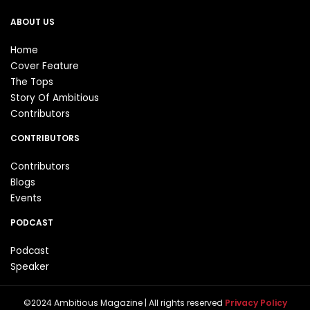
ABOUT US
Home
Cover Feature
The Tops
Story Of Ambitious
Contributors
CONTRIBUTORS
Contributors
Blogs
Events
PODCAST
Podcast
Speaker
©2024 Ambitious Magazine | All rights reserved
Privacy Policy