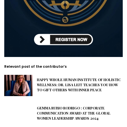
Relevant post of the contributor’s
HAPPY WHOLE HUMAN INSTITUTE OF HOLISTIC
WELLNESS: DR. LISA LEIT TEACHES YOU HOW
TO GIFT OTHERS WITH INNER PEACE
GEMMA RUBIO RODRIGO : CORPORATE
COMMUNICATION AWARD AT THE GLOBAL
WOMEN LEADERSHIP AWARDS 2024