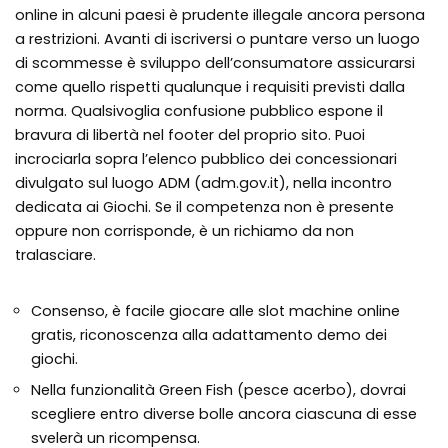
online in alcuni paesi è prudente illegale ancora persona
a restrizioni. Avanti di iscriversi o puntare verso un luogo
di scommesse è sviluppo dell’consumatore assicurarsi
come quello rispetti qualunque i requisiti previsti dalla
norma. Qualsivoglia confusione pubblico espone il
bravura di libertà nel footer del proprio sito. Puoi
incrociarla sopra l’elenco pubblico dei concessionari
divulgato sul luogo ADM (adm.gov.it), nella incontro
dedicata ai Giochi. Se il competenza non è presente
oppure non corrisponde, è un richiamo da non
tralasciare.
Consenso, è facile giocare alle slot machine online
gratis, riconoscenza alla adattamento demo dei
giochi.
Nella funzionalità Green Fish (pesce acerbo), dovrai
scegliere entro diverse bolle ancora ciascuna di esse
svelerà un ricompensa.