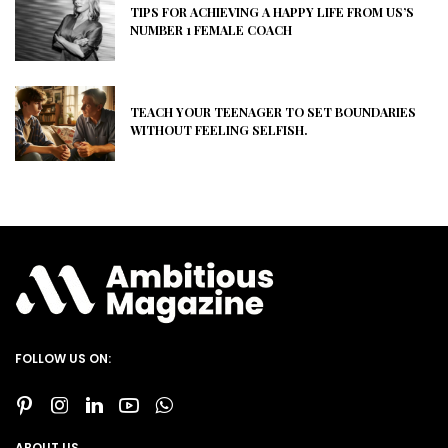
TIPS FOR ACHIEVING A HAPPY LIFE FROM US’S
NUMBER 1 FEMALE COACH
TEACH YOUR TEENAGER TO SET BOUNDARIES
WITHOUT FEELING SELFISH.
FOLLOW US ON:
ABOUT US