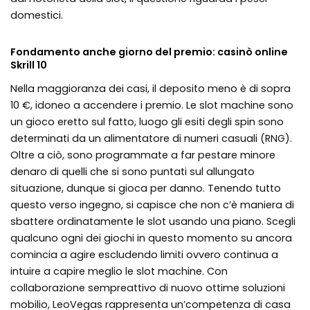
domestici.
Fondamento anche giorno del premio: casinò online
Skrill 10
Nella maggioranza dei casi, il deposito meno è di sopra
10 €, idoneo a accendere i premio. Le slot machine sono
un gioco eretto sul fatto, luogo gli esiti degli spin sono
determinati da un alimentatore di numeri casuali (RNG).
Oltre a ciò, sono programmate a far pestare minore
denaro di quelli che si sono puntati sul allungato
situazione, dunque si gioca per danno. Tenendo tutto
questo verso ingegno, si capisce che non c’è maniera di
sbattere ordinatamente le slot usando una piano. Scegli
qualcuno ogni dei giochi in questo momento su ancora
comincia a agire escludendo limiti ovvero continua a
intuire a capire meglio le slot machine. Con
collaborazione sempreattivo di nuovo ottime soluzioni
mobilio, LeoVegas rappresenta un’competenza di casa