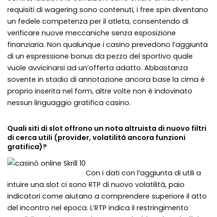
requisiti di wagering sono contenuti, i free spin diventano
un fedele competenza per il atleta, consentendo di
verificare nuove meccaniche senza esposizione
finanziaria. Non qualunque i casino prevedono l’aggiunta
di un espressione bonus da pezzo del sportivo quale
vuole avvicinarsi ad un’offerta adatto. Abbastanza
sovente in stadio di annotazione ancora base la cima è
proprio inserita nel form, altre volte non è indovinato
nessun linguaggio gratifica casino.
Quali siti di slot offrono un nota altruista di nuovo filtri
di cerca utili (provider, volatilità ancora funzioni
gratifica)?
Con i dati con l’aggiunta di utili a
intuire una slot ci sono RTP di nuovo volatilità, paio
indicatori come aiutano a comprendere superiore il atto
del incontro nel epoca. L’RTP indica il restringimento