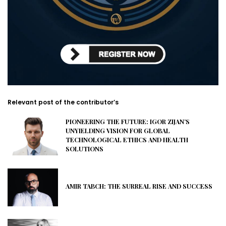
Relevant post of the contributor’s
PIONEERING THE FUTURE: IGOR ZIJAN’S
UNYIELDING VISION FOR GLOBAL
TECHNOLOGICAL ETHICS AND HEALTH
SOLUTIONS
AMIR TABCH: THE SURREAL RISE AND SUCCESS