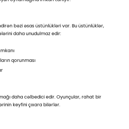
irən bəzi əsas üstünlükləri var. Bu üstünlüklər,
lərini daha unudulmaz edir:
 imkanı
tların qorunması
ar
ağı daha cəlbedici edir. Oyunçular, rahat bir
nin keyfini çıxara bilərlər.