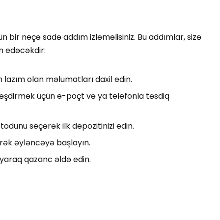
bir neçə sadə addım izləməlisiniz. Bu addımlar, sizə
m edəcəkdir:
 lazım olan məlumatları daxil edin.
ləşdirmək üçün e-poçt və ya telefonla təsdiq
todunu seçərək ilk depozitinizi edin.
rək əyləncəyə başlayın.
ayaraq qazanc əldə edin.