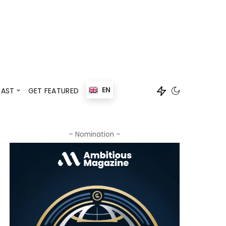
Events
Speaker
EN
AST
GET FEATURED
Events
Speaker
– Nomination –