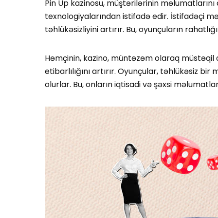
Pin Up kazinosu, müştərilərinin məlumatlarını
texnologiyalarından istifadə edir. İstifadəçi 
təhlükəsizliyini artırır. Bu, oyunçuların rahatlığı
Həmçinin, kazino, müntəzəm olaraq müstəqil au
etibarlılığını artırır. Oyunçular, təhlükəsiz 
olurlar. Bu, onların iqtisadi və şəxsi məlumat