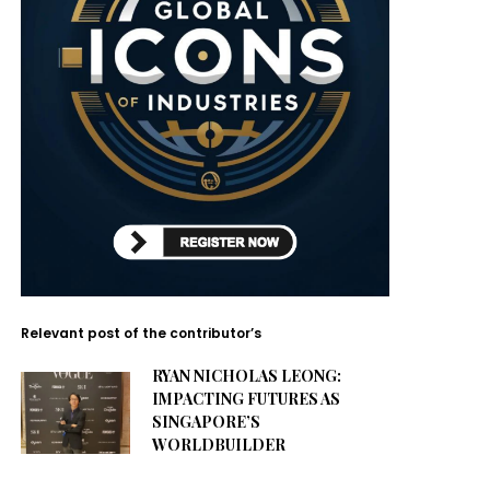
Relevant post of the contributor’s
RYAN NICHOLAS LEONG:
IMPACTING FUTURES AS
SINGAPORE’S
WORLDBUILDER