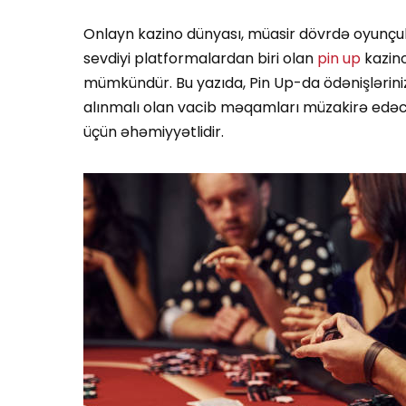
Onlayn kazino dünyası, müasir dövrdə oyunçul
sevdiyi platformalardan biri olan
pin up
kazino
mümkündür. Bu yazıda, Pin Up-da ödənişlərin
alınmalı olan vacib məqamları müzakirə edəc
üçün əhəmiyyətlidir.