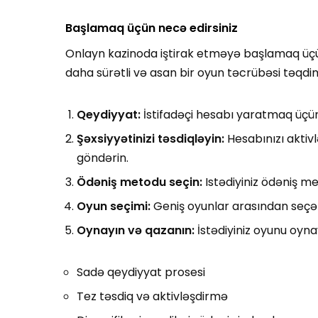
Başlamaq üçün necə edirsiniz
Onlayn kazinoda iştirak etməyə başlamaq üçün 
daha sürətli və asan bir oyun təcrübəsi təqdi
Qeydiyyat:
İstifadəçi hesabı yaratmaq üçün
Şəxsiyyətinizi təsdiqləyin:
Hesabınızı aktiv
göndərin.
Ödəniş metodu seçin:
Istədiyiniz ödəniş me
Oyun seçimi:
Geniş oyunlar arasından seçə
Oynayın və qazanın:
İstədiyiniz oyunu oyn
Sadə qeydiyyat prosesi
Tez təsdiq və aktivləşdirmə