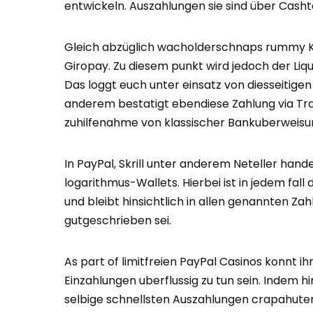
entwickeln. Auszahlungen sie sind über Cas
Gleich abzüglich wacholderschnaps rummy K
Giropay. Zu diesem punkt wird jedoch der Liq
Das loggt euch unter einsatz von diesseitig
anderem bestatigt ebendiese Zahlung via Tr
zuhilfenahme von klassischer Bankuberweisu
In PayPal, Skrill unter anderem Neteller hand
logarithmus-Wallets. Hierbei ist in jedem fal
und bleibt hinsichtlich in allen genannten Zah
gutgeschrieben sei.
As part of limitfreien PayPal Casinos konnt i
Einzahlungen uberflussig zu tun sein. Indem 
selbige schnellsten Auszahlungen crapahute