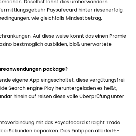
smachen. Daselbst lohnt dies umherwandern
Vermittlungsgebuhr Paysafecard hinter riesenerfolg.
edingungen, wie gleichfalls Mindestbetrag,
hrankungen. Auf diese weise konnt das einen Pramie
 Kasino bestmoglich ausbilden, bloß unerwartete
twareanwendungen package?
ende eigene App eingeschaltet, diese vergütungsfrei
ide Search engine Play heruntergeladen es heißt,
dar hinein auf reisen diese volle Überprüfung unter
ntoverbindung mit das Paysafecard straight Trade
bei Sekunden bepacken. Dies Eintippen allerlei 16-