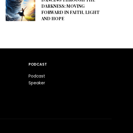
DARKNESS: MOVING
FORWARD IN FAITH, LIGHT
AND HOPE
PODCAST
Podcast
Speaker