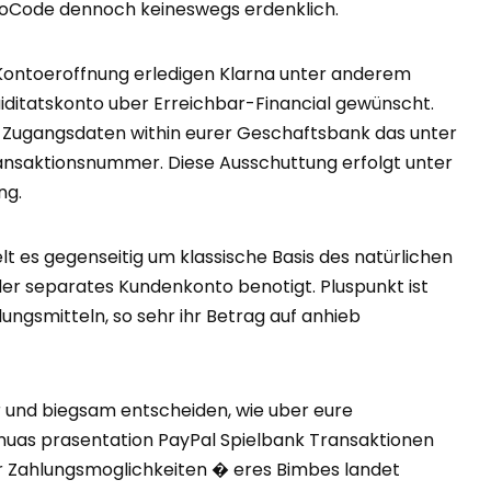
htoCode dennoch keineswegs erdenklich.
ontoeroffnung erledigen Klarna unter anderem
uiditatskonto uber Erreichbar-Financial gewünscht.
en Zugangsdaten within eurer Geschaftsbank das unter
ansaktionsnummer. Diese Ausschuttung erfolgt unter
ng.
elt es gegenseitig um klassische Basis des natürlichen
l der separates Kundenkonto benotigt. Pluspunkt ist
lungsmitteln, so sehr ihr Betrag auf anhieb
hr und biegsam entscheiden, wie uber eure
hinuas prasentation PayPal Spielbank Transaktionen
r Zahlungsmoglichkeiten � eres Bimbes landet