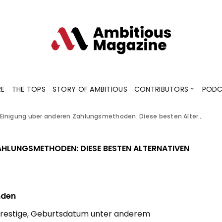
Contributors
Blogs
Podcaster
RE
THE TOPS
STORY OF AMBITIOUS
CONTRIBUTORS
PODC
inigung uber anderen Zahlungsmethoden: Diese besten Alternativen
Contributors
Blogs
Podcaster
AHLUNGSMETHODEN: DIESE BESTEN ALTERNATIVEN
nden
 Prestige, Geburtsdatum unter anderem