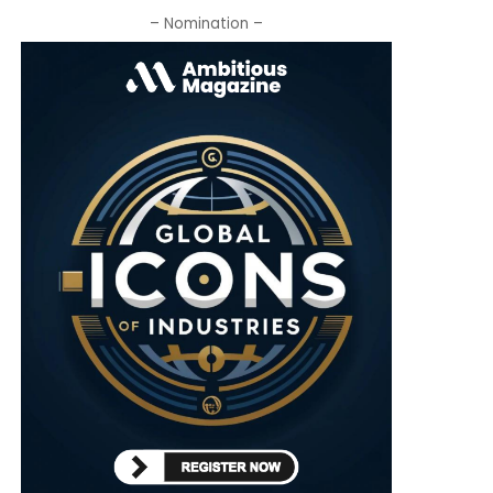
– Nomination –