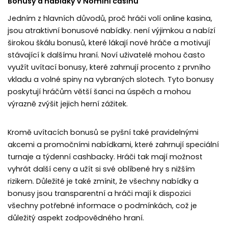
Bonusy a nabídky v Nomini casinu
Jedním z hlavních důvodů, proč hráči volí online kasina,
jsou atraktivní bonusové nabídky. není výjimkou a nabízí
širokou škálu bonusů, které lákají nové hráče a motivují
stávající k dalšímu hraní. Noví uživatelé mohou často
využít uvítací bonusy, které zahrnují procento z prvního
vkladu a volné spiny na vybraných slotech. Tyto bonusy
poskytují hráčům větší šanci na úspěch a mohou
výrazně zvýšit jejich herní zážitek.
Kromě uvítacích bonusů se pyšní také pravidelnými
akcemi a promočními nabídkami, které zahrnují speciální
turnaje a týdenní cashbacky. Hráči tak mají možnost
vyhrát další ceny a užít si své oblíbené hry s nižším
rizikem. Důležité je také zmínit, že všechny nabídky a
bonusy jsou transparentní a hráči mají k dispozici
všechny potřebné informace o podmínkách, což je
důležitý aspekt zodpovědného hraní.