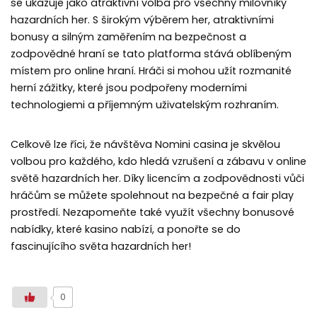
se ukazuje jako atraktivní volba pro všechny milovníky
hazardních her. S širokým výběrem her, atraktivními
bonusy a silným zaměřením na bezpečnost a
zodpovědné hraní se tato platforma stává oblíbeným
místem pro online hraní. Hráči si mohou užít rozmanité
herní zážitky, které jsou podpořeny moderními
technologiemi a příjemným uživatelským rozhraním.
Celkově lze říci, že návštěva Nomini casina je skvělou
volbou pro každého, kdo hledá vzrušení a zábavu v online
světě hazardních her. Díky licencím a zodpovědnosti vůči
hráčům se můžete spolehnout na bezpečné a fair play
prostředí. Nezapomeňte také využít všechny bonusové
nabídky, které kasino nabízí, a ponořte se do
fascinujícího světa hazardních her!
0