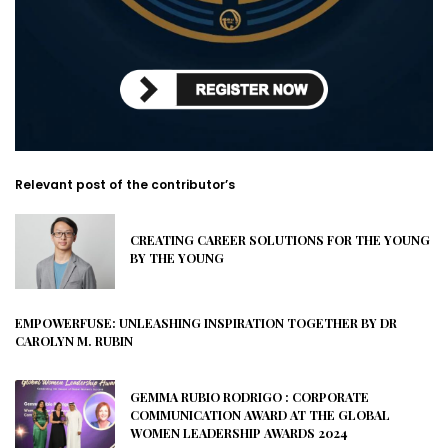
Relevant post of the contributor’s
CREATING CAREER SOLUTIONS FOR THE YOUNG
BY THE YOUNG
EMPOWERFUSE: UNLEASHING INSPIRATION TOGETHER BY DR
CAROLYN M. RUBIN
GEMMA RUBIO RODRIGO : CORPORATE
COMMUNICATION AWARD AT THE GLOBAL
WOMEN LEADERSHIP AWARDS 2024