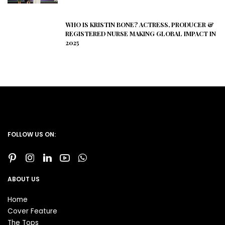
WHO IS KRISTIN BONE? ACTRESS, PRODUCER &
REGISTERED NURSE MAKING GLOBAL IMPACT IN
2025
FOLLOW US ON:
ABOUT US
Home
Cover Feature
The Tops