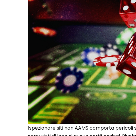
Ispezionare siti non AAMS comporta pericoli si