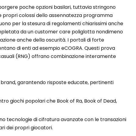
 porgere poche opzioni basilari, tuttavia stringono
he propri colossi dello assennatezza programma
guono per la stesura di regolamenti chiarissimi anche
pletata da un customer care poliglotta nondimeno
azione anche della oscurità. I portali di forte
lontano di enti ad esempio eCOGRA. Questi prova
i casuali (RNG) offrano combinazione interamente
el brand, garantendo risposte educate, pertinenti
ntro giochi popolari che Book of Ra, Book of Dead,
zzano tecnologie di cifratura avanzate con le transazioni
ri dei propri giocatori.