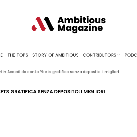
Contributors
Blogs
Podcaster
RE
THE TOPS
STORY OF AMBITIOUS
CONTRIBUTORS
PODC
i in Accedi da conta Ybets gratifica senza deposito: i migliori
Contributors
Blogs
Podcaster
TS GRATIFICA SENZA DEPOSITO: I MIGLIORI