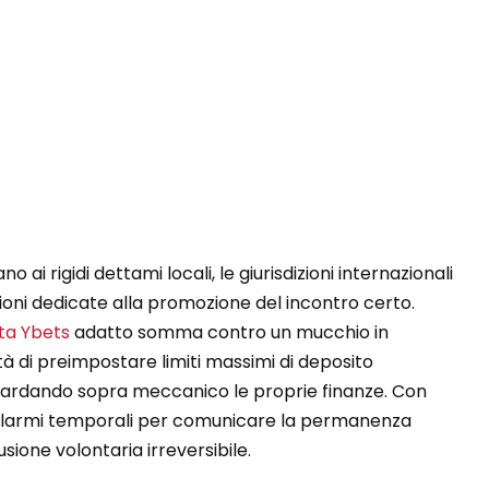
i rigidi dettami locali, le giurisdizioni internazionali
zioni dedicate alla promozione del incontro certo.
ta Ybets
adatto somma contro un mucchio in
à di preimpostare limiti massimi di deposito
aguardando sopra meccanico le proprie finanze. Con
allarmi temporali per comunicare la permanenza
sione volontaria irreversibile.