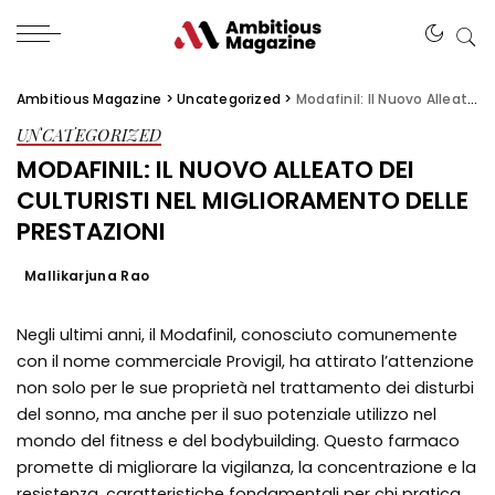
Ambitious Magazine
>
Uncategorized
>
Modafinil: Il Nuovo Alleato dei Culturisti nel Miglioramento delle Prestazioni
UNCATEGORIZED
MODAFINIL: IL NUOVO ALLEATO DEI
CULTURISTI NEL MIGLIORAMENTO DELLE
PRESTAZIONI
Mallikarjuna Rao
Negli ultimi anni, il Modafinil, conosciuto comunemente
con il nome commerciale Provigil, ha attirato l’attenzione
non solo per le sue proprietà nel trattamento dei disturbi
del sonno, ma anche per il suo potenziale utilizzo nel
mondo del fitness e del bodybuilding. Questo farmaco
promette di migliorare la vigilanza, la concentrazione e la
resistenza, caratteristiche fondamentali per chi pratica