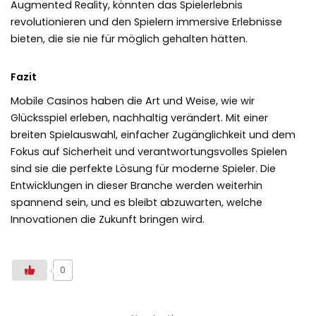
Augmented Reality, könnten das Spielerlebnis
revolutionieren und den Spielern immersive Erlebnisse
bieten, die sie nie für möglich gehalten hätten.
Fazit
Mobile Casinos haben die Art und Weise, wie wir
Glücksspiel erleben, nachhaltig verändert. Mit einer
breiten Spielauswahl, einfacher Zugänglichkeit und dem
Fokus auf Sicherheit und verantwortungsvolles Spielen
sind sie die perfekte Lösung für moderne Spieler. Die
Entwicklungen in dieser Branche werden weiterhin
spannend sein, und es bleibt abzuwarten, welche
Innovationen die Zukunft bringen wird.
0