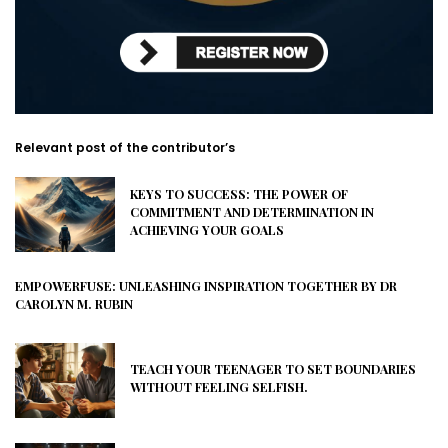
Relevant post of the contributor’s
KEYS TO SUCCESS: THE POWER OF
COMMITMENT AND DETERMINATION IN
ACHIEVING YOUR GOALS
EMPOWERFUSE: UNLEASHING INSPIRATION TOGETHER BY DR
CAROLYN M. RUBIN
TEACH YOUR TEENAGER TO SET BOUNDARIES
WITHOUT FEELING SELFISH.