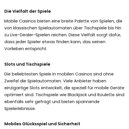
Die Vielfalt der Spiele
Mobile Casinos bieten eine breite Palette von Spielen, die
von klassischen Spielautomaten über Tischspiele bis hin
zu Live-Dealer-Spielen reichen. Diese Vielfalt sorgt dafür,
dass jeder Spieler etwas finden kann, das seinen
Vorlieben entspricht.
Slots und Tischspiele
Die beliebtesten Spiele in mobilen Casinos sind ohne
Zweifel die Spielautomaten. Viele Anbieter haben
einzigartige Slots entwickelt, die speziell für mobile Geräte
optimiert sind. Tischspiele wie Blackjack und Roulette sind
ebenfalls sehr gefragt und bieten spannende
Spielerlebnisse.
Mobiles Glücksspiel und Sicherheit