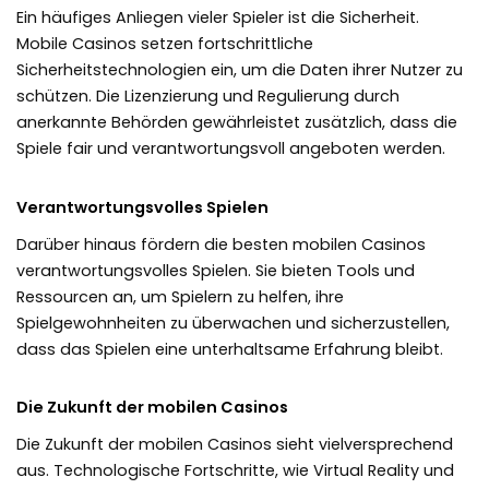
Ein häufiges Anliegen vieler Spieler ist die Sicherheit.
Mobile Casinos setzen fortschrittliche
Sicherheitstechnologien ein, um die Daten ihrer Nutzer zu
schützen. Die Lizenzierung und Regulierung durch
anerkannte Behörden gewährleistet zusätzlich, dass die
Spiele fair und verantwortungsvoll angeboten werden.
Verantwortungsvolles Spielen
Darüber hinaus fördern die besten mobilen Casinos
verantwortungsvolles Spielen. Sie bieten Tools und
Ressourcen an, um Spielern zu helfen, ihre
Spielgewohnheiten zu überwachen und sicherzustellen,
dass das Spielen eine unterhaltsame Erfahrung bleibt.
Die Zukunft der mobilen Casinos
Die Zukunft der mobilen Casinos sieht vielversprechend
aus. Technologische Fortschritte, wie Virtual Reality und