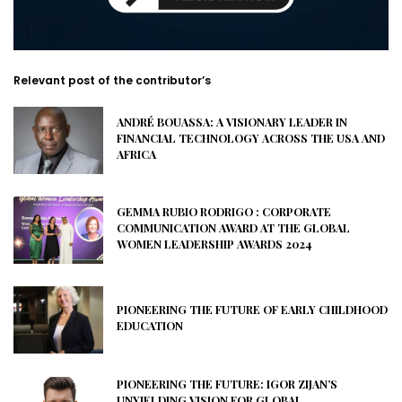
Relevant post of the contributor’s
ANDRÉ BOUASSA: A VISIONARY LEADER IN
FINANCIAL TECHNOLOGY ACROSS THE USA AND
AFRICA
GEMMA RUBIO RODRIGO : CORPORATE
COMMUNICATION AWARD AT THE GLOBAL
WOMEN LEADERSHIP AWARDS 2024
PIONEERING THE FUTURE OF EARLY CHILDHOOD
EDUCATION
PIONEERING THE FUTURE: IGOR ZIJAN’S
UNYIELDING VISION FOR GLOBAL