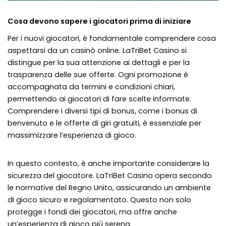
Cosa devono sapere i giocatori prima di iniziare
Per i nuovi giocatori, è fondamentale comprendere cosa
aspettarsi da un casinò online. LaTriBet Casino si
distingue per la sua attenzione ai dettagli e per la
trasparenza delle sue offerte. Ogni promozione è
accompagnata da termini e condizioni chiari,
permettendo ai giocatori di fare scelte informate.
Comprendere i diversi tipi di bonus, come i bonus di
benvenuto e le offerte di giri gratuiti, è essenziale per
massimizzare l’esperienza di gioco.
In questo contesto, è anche importante considerare la
sicurezza del giocatore. LaTriBet Casino opera secondo
le normative del Regno Unito, assicurando un ambiente
di gioco sicuro e regolamentato. Questo non solo
protegge i fondi dei giocatori, ma offre anche
un’esperienza di gioco più serena.