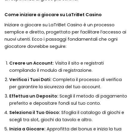
Come iniziare a giocare su LaTriBet Casino
Iniziare a giocare su LaTriBet Casino è un processo
semplice e diretto, progettato per facilitare l’accesso ai
nuovi utenti. Ecco i passaggi fondamentali che ogni
giocatore dovrebbe seguire:
Creare un Account:
Visita il sito e registrati
compilando il modulo di registrazione.
Verifica i Tuoi Dati:
Completa il processo di verifica
per garantire la sicurezza del tuo account.
Effettua un Deposito:
Scegli il metodo di pagamento
preferito e depositare fondi sul tuo conto.
Seleziona il Tuo Gioco:
Sfoglia il catalogo di giochi e
scegli tra slot, giochi da tavolo e altro.
Inizia a Giocare:
Approfitta dei bonus e inizia la tua