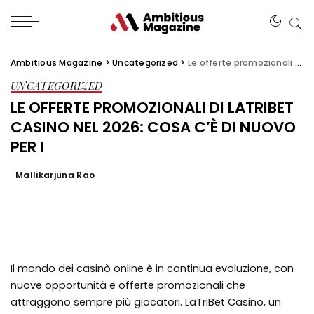
Ambitious Magazine
>
Uncategorized
>
Le offerte promozionali di LaTriBet Casino nel 2026: cosa c’è di nuovo per i
UNCATEGORIZED
LE OFFERTE PROMOZIONALI DI LATRIBET
CASINO NEL 2026: COSA C’È DI NUOVO
PER I
Mallikarjuna Rao
Il mondo dei casinò online è in continua evoluzione, con
nuove opportunità e offerte promozionali che
attraggono sempre più giocatori. LaTriBet Casino, un