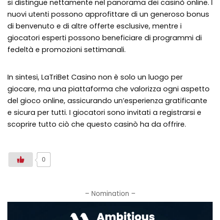
si distingue nettamente nel panorama dei casinò online. I
nuovi utenti possono approfittare di un generoso bonus
di benvenuto e di altre offerte esclusive, mentre i
giocatori esperti possono beneficiare di programmi di
fedeltà e promozioni settimanali.
In sintesi, LaTriBet Casino non è solo un luogo per
giocare, ma una piattaforma che valorizza ogni aspetto
del gioco online, assicurando un’esperienza gratificante
e sicura per tutti. I giocatori sono invitati a registrarsi e
scoprire tutto ciò che questo casinò ha da offrire.
0
– Nomination –