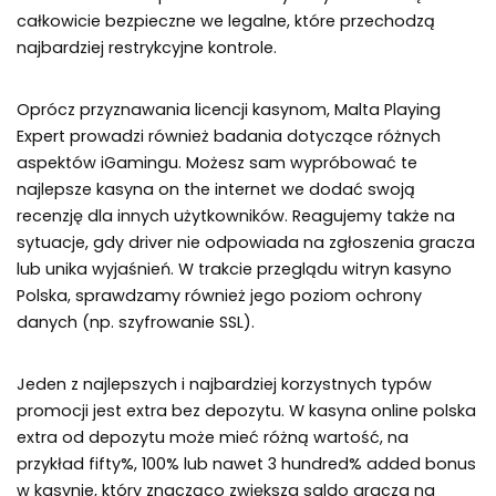
całkowicie bezpieczne we legalne, które przechodzą
najbardziej restrykcyjne kontrole.
Oprócz przyznawania licencji kasynom, Malta Playing
Expert prowadzi również badania dotyczące różnych
aspektów iGamingu. Możesz sam wypróbować te
najlepsze kasyna on the internet we dodać swoją
recenzję dla innych użytkowników. Reagujemy także na
sytuacje, gdy driver nie odpowiada na zgłoszenia gracza
lub unika wyjaśnień. W trakcie przeglądu witryn kasyno
Polska, sprawdzamy również jego poziom ochrony
danych (np. szyfrowanie SSL).
Jeden z najlepszych i najbardziej korzystnych typów
promocji jest extra bez depozytu. W kasyna online polska
extra od depozytu może mieć różną wartość, na
przykład fifty%, 100% lub nawet 3 hundred% added bonus
w kasynie, który znacząco zwiększa saldo gracza na