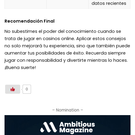
datos recientes
Recomendación Final
No subestimes el poder del conocimiento cuando se
trata de jugar en casinos online. Aplicar estos consejos
no solo mejorará tu experiencia, sino que también puede
aumentar tus posibilidades de éxito. Recuerda siempre
jugar con responsabilidad y divertirte mientras lo haces.
¡Buena suerte!
0
– Nomination –