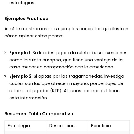
estrategias.
Ejemplos Prácticos
Aquí te mostramos dos ejemplos concretos que ilustran
cómo aplicar estos pasos:
Ejemplo 1:
Si decides jugar a la ruleta, busca versiones
como la ruleta europea, que tiene una ventaja de la
casa menor en comparación con la americana.
Ejemplo 2:
Si optas por las tragamonedas, investiga
cuáles son las que ofrecen mayores porcentajes de
retorno al jugador (RTP). Algunos casinos publican
esta información.
Resumen: Tabla Comparativa
Estrategia
Descripción
Beneficio