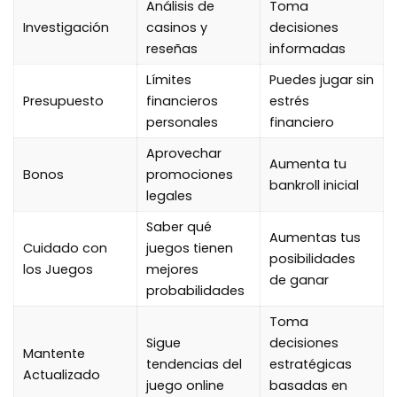
Análisis de
Toma
Investigación
casinos y
decisiones
reseñas
informadas
Límites
Puedes jugar sin
Presupuesto
financieros
estrés
personales
financiero
Aprovechar
Aumenta tu
Bonos
promociones
bankroll inicial
legales
Saber qué
Aumentas tus
Cuidado con
juegos tienen
posibilidades
los Juegos
mejores
de ganar
probabilidades
Toma
Sigue
decisiones
Mantente
tendencias del
estratégicas
Actualizado
juego online
basadas en