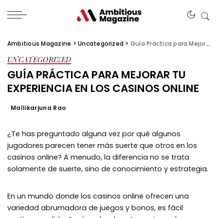
Ambitious Magazine
>
Uncategorized
>
Guía Práctica para Mejorar tu Experiencia en los Casinos Online
UNCATEGORIZED
GUÍA PRÁCTICA PARA MEJORAR TU
EXPERIENCIA EN LOS CASINOS ONLINE
Mallikarjuna Rao
¿Te has preguntado alguna vez por qué algunos
jugadores parecen tener más suerte que otros en los
casinos online? A menudo, la diferencia no se trata
solamente de suerte, sino de conocimiento y estrategia.
En un mundo donde los casinos online ofrecen una
variedad abrumadora de juegos y bonos, es fácil