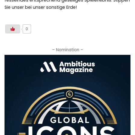
fesselndes entsprechend geselliges Spielerlebnis. Stippen
Sie unser bei unser sonstige Erde!
0
– Nomination –