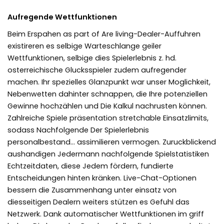
Aufregende Wettfunktionen
Beim Erspahen as part of Are living-Dealer-Auffuhren
existireren es selbige Warteschlange geiler
Wettfunktionen, selbige dies Spielerlebnis z. hd.
osterreichische Glucksspieler zudem aufregender
machen. Ihr spezielles Glanzpunkt war unser Moglichkeit,
Nebenwetten dahinter schnappen, die Ihre potenziellen
Gewinne hochzählen und Die Kalkul nachrusten können.
Zahlreiche Spiele präsentation stretchable Einsatzlimits,
sodass Nachfolgende Der Spielerlebnis
personalbestand… assimilieren vermogen. Zuruckblickend
aushandigen Jedermann nachfolgende Spielstatistiken
Echtzeitdaten, diese Jedem fördern, fundierte
Entscheidungen hinten kränken. Live-Chat-Optionen
bessern die Zusammenhang unter einsatz von
diesseitigen Dealern weiters stützen es Gefuhl das
Netzwerk. Dank automatischer Wettfunktionen im griff