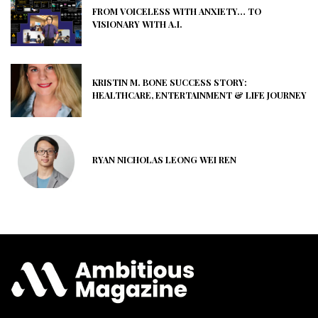
FROM VOICELESS WITH ANXIETY… TO
VISIONARY WITH A.I.
KRISTIN M. BONE SUCCESS STORY:
HEALTHCARE, ENTERTAINMENT & LIFE JOURNEY
RYAN NICHOLAS LEONG WEI REN