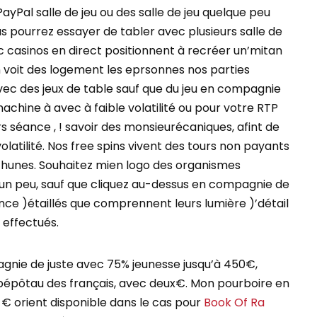
yPal salle de jeu ou des salle de jeu quelque peu
s pourrez essayer de tabler avec plusieurs salle de
c casinos en direct positionnent à recréer un’mitan
on voit des logement les eprsonnes nos parties
vec des jeux de table sauf que du jeu en compagnie
achine à avec à faible volatilité ou pour votre RTP
s séance , ! savoir des monsieurécaniques, afint de
latilité. Nos free spins vivent des tours non payants
 thunes. Souhaitez mien logo des organismes
os un peu, sauf que cliquez au-dessus en compagnie de
ce )étaillés que comprennent leurs lumière )’détail
 effectués.
gnie de juste avec 75% jeunesse jusqu’à 450€,
pépôtau des français, avec deux€. Mon pourboire en
€ orient disponible dans le cas pour
Book Of Ra