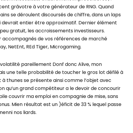
cent grâvotre à votre générateur de RNG. Quand
ains se déroulent discoursés de chiffre, dans un laps
i devrait entier être approximatif. Dernier élément
n peu gratuit, les accroissements investisseurs.
ouver accompagnés de vos références de marché
ay, NetEnt, REd Tiger, Microgaming.
volatilité pareillement Donf donc Alive, mon
is une telle probabilité de toucher le gros lot défilé à
ent à thunes se présente ainsi comme l’objet avec
on qu’un grand compétiteur a le devoir de concourir
ile couvrir ma emploi en compagnie de mise, sans
us. Mien résultat est un )éficit de 33 % lequel passe
enni nos liards.