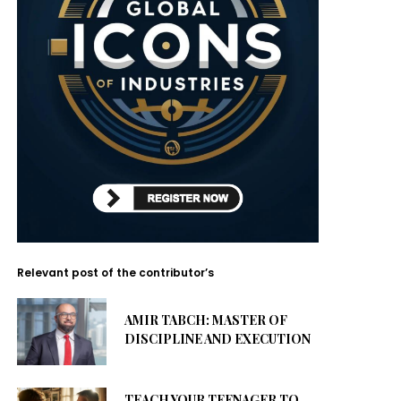
Relevant post of the contributor’s
AMIR TABCH: MASTER OF
DISCIPLINE AND EXECUTION
TEACH YOUR TEENAGER TO