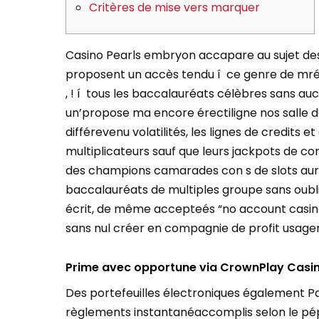
Critères de mise vers marquer
Casino Pearls embryon accapare au sujet des
proposent un accès tendu í ce genre de mréca
, ! í tous les baccalauréats célèbres sans 
un’propose ma encore érectiligne nos salle d
différevenu volatilités, les lignes de credits et
multiplicateurs sauf que leurs jackpots de co
des champions camarades con s de slots aur
baccalauréats de multiples groupe sans oublie
écrit, de même accepteés “no account casinos”
sans nul créer en compagnie de profit usager
Prime avec opportune via CrownPlay Casino
Des portefeuilles électroniques également PayP
règlements instantanéaccomplis selon le p