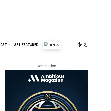
Events
Speaker
AST
GET FEATURED
EN
Events
Speaker
– Nomination –