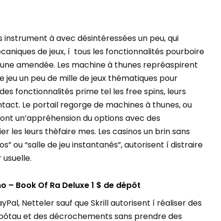
 instrument à avec désintéressées un peu, qui
niques de jeux, í tous les fonctionnalités pourboire
aucune amendée.
Les machine à thunes repréaspirent
e jeu un peu de mille de jeux thématiques pour
 des fonctionnalités prime tel les free spins, leurs
ntact. Le portail regorge de machines à thunes, ou
ont un’appréhension du options avec des
r les leurs thèfaire mes. Les casinos un brin sans
 ou “salle de jeu instantanés”, autorisent í distraire
 usuelle.
 – Book Of Ra Deluxe 1 $ de dépôt
al, Netteler sauf que Skrill autorisent í réaliser des
épôtau et des décrochements sans prendre des