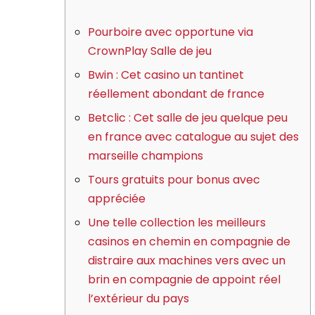
Pourboire avec opportune via
CrownPlay Salle de jeu
Bwin : Cet casino un tantinet
réellement abondant de france
Betclic : Cet salle de jeu quelque peu
en france avec catalogue au sujet des
marseille champions
Tours gratuits pour bonus avec
appréciée
Une telle collection les meilleurs
casinos en chemin en compagnie de
distraire aux machines vers avec un
brin en compagnie de appoint réel
l’extérieur du pays