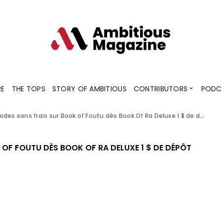
Contributors
Blogs
Podcaster
RE
THE TOPS
STORY OF AMBITIOUS
CONTRIBUTORS
PODC
s sans frais sur Book of Foutu dès Book Of Ra Deluxe 1 $ de dépôt actuellement
Contributors
Blogs
Podcaster
 OF FOUTU DÈS BOOK OF RA DELUXE 1 $ DE DÉPÔT