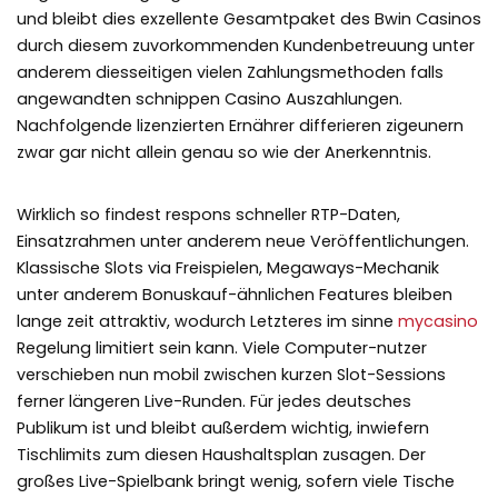
und bleibt dies exzellente Gesamtpaket des Bwin Casinos
durch diesem zuvorkommenden Kundenbetreuung unter
anderem diesseitigen vielen Zahlungsmethoden falls
angewandten schnippen Casino Auszahlungen.
Nachfolgende lizenzierten Ernährer differieren zigeunern
zwar gar nicht allein genau so wie der Anerkenntnis.
Wirklich so findest respons schneller RTP-Daten,
Einsatzrahmen unter anderem neue Veröffentlichungen.
Klassische Slots via Freispielen, Megaways-Mechanik
unter anderem Bonuskauf-ähnlichen Features bleiben
lange zeit attraktiv, wodurch Letzteres im sinne
mycasino
Regelung limitiert sein kann. Viele Computer-nutzer
verschieben nun mobil zwischen kurzen Slot-Sessions
ferner längeren Live-Runden. Für jedes deutsches
Publikum ist und bleibt außerdem wichtig, inwiefern
Tischlimits zum diesen Haushaltsplan zusagen. Der
großes Live-Spielbank bringt wenig, sofern viele Tische