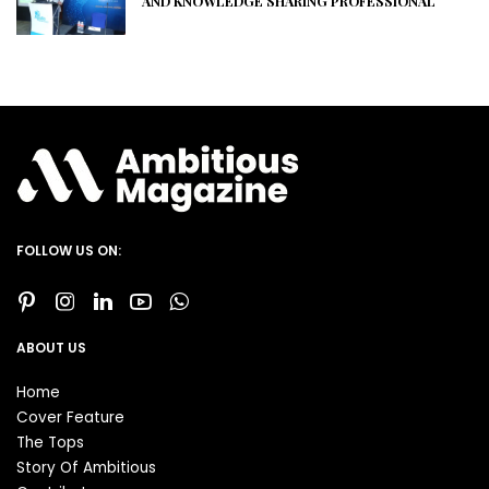
AND KNOWLEDGE SHARING PROFESSIONAL
FOLLOW US ON:
ABOUT US
Home
Cover Feature
The Tops
Story Of Ambitious