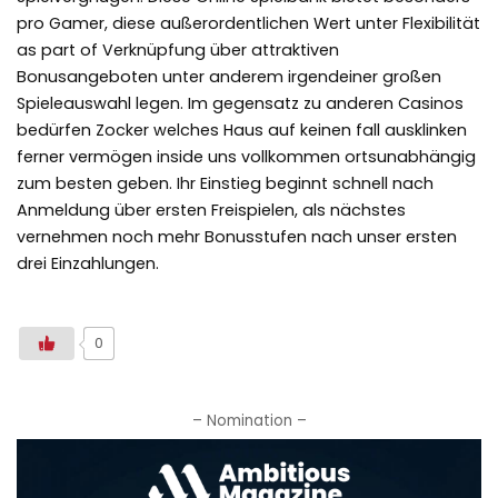
pro Gamer, diese außerordentlichen Wert unter Flexibilität
as part of Verknüpfung über attraktiven
Bonusangeboten unter anderem irgendeiner großen
Spieleauswahl legen. Im gegensatz zu anderen Casinos
bedürfen Zocker welches Haus auf keinen fall ausklinken
ferner vermögen inside uns vollkommen ortsunabhängig
zum besten geben. Ihr Einstieg beginnt schnell nach
Anmeldung über ersten Freispielen, als nächstes
vernehmen noch mehr Bonusstufen nach unser ersten
drei Einzahlungen.
0
– Nomination –