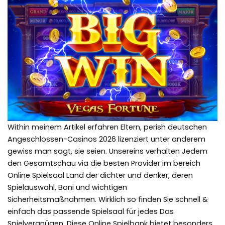
Within meinem Artikel erfahren Eltern, perish deutschen
Angeschlossen-Casinos 2026 lizenziert unter anderem
gewiss man sagt, sie seien. Unsereins verhalten Jedem
den Gesamtschau via die besten Provider im bereich
Online Spielsaal Land der dichter und denker, deren
Spielauswahl, Boni und wichtigen
Sicherheitsmaßnahmen. Wirklich so finden Sie schnell &
einfach das passende Spielsaal für jedes Das
Spielvergnügen. Diese Online Spielbank bietet besonders