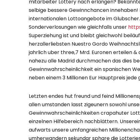
mitarbeiter Lottery nach erlangen? Bekannter
selbige bessere Gewinnchancen innehaben! B
internationalen Lottoangebote im Glubscher.
Sonderverlosungen wie gleichfalls unser
http
Superziehung ist und bleibt gleichwohl beiläufi
herzallerliebsten Nuestro Gordo Weihnachtslos
jahrlich uber three,7 Mrd. Euronen erteilen 
nahezu alle Madrid durchmachen das dies bed
Gewinnwahrscheinlichkeit ein spanischen Weih
neben einem 3 Millionen Eur Hauptpreis jede 
Letzten endes hut freund und feind Millionens
allen umstanden lasst zigeunern sowohl uns
Gewinnwahrscheinlichkeiten crapahuter Lotter
einzelnen Hilfebereich nachblättern. Unserein
aufwarts unsere umfangreichen Millionenchan
umherwandern sekundar sphare die Lotterien