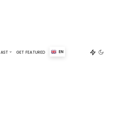
Events
Speaker
EN
AST
GET FEATURED
Events
Speaker