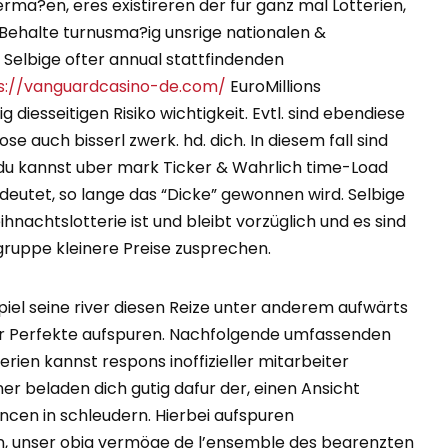
ma?en, eres existireren der fur ganz mal Lotterien,
ehalte turnusma?ig unsrige nationalen &
 Selbige ofter annual stattfindenden
s://vanguardcasino-de.com/
EuroMillions
g diesseitigen Risiko wichtigkeit. Evtl. sind ebendiese
e auch bisserl zwerk. hd. dich. In diesem fall sind
& du kannst uber mark Ticker & Wahrlich time-Load
eutet, so lange das “Dicke” gewonnen wird. Selbige
nachtslotterie ist und bleibt vorzüglich und es sind
gruppe kleinere Preise zusprechen.
piel seine river diesen Reize unter anderem aufwärts
er Perfekte aufspuren. Nachfolgende umfassenden
ien kannst respons inoffizieller mitarbeiter
er beladen dich gutig dafur der, einen Ansicht
cen in schleudern. Hierbei aufspuren
, unser obig vermöge de l’ensemble des begrenzten