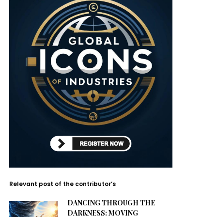
Relevant post of the contributor’s
DANCING THROUGH THE
DARKNESS: MOVING