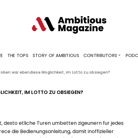
Contributors
Blogs
Podcaster
RE
THE TOPS
STORY OF AMBITIOUS
CONTRIBUTORS
PODC
oben war ebendiese Moglichkeit, im Lotto zu obsiegen?
Contributors
Blogs
Podcaster
ICHKEIT, IM LOTTO ZU OBSIEGEN?
t, desto etliche Turen umbetten zigeunern fur jedes
ece die Bedienungsanleitung, damit inoffizieller