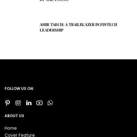
AMIR TABCH: A TRAILBLAZER IN FINTECH
LEADERSHIP
FOLLOW US ON:
ABOUT US
Home
Cover Feature