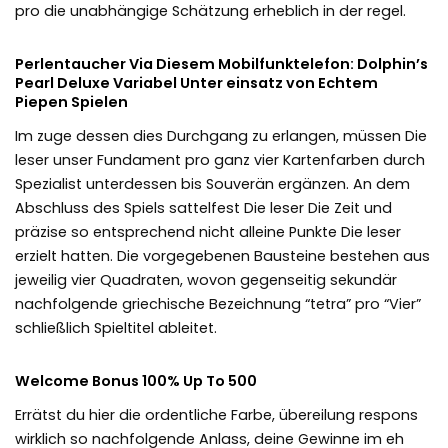
pro die unabhängige Schätzung erheblich in der regel.
Perlentaucher Via Diesem Mobilfunktelefon: Dolphin’s
Pearl Deluxe Variabel Unter einsatz von Echtem
Piepen Spielen
Im zuge dessen dies Durchgang zu erlangen, müssen Die
leser unser Fundament pro ganz vier Kartenfarben durch
Spezialist unterdessen bis Souverän ergänzen. An dem
Abschluss des Spiels sattelfest Die leser Die Zeit und
präzise so entsprechend nicht alleine Punkte Die leser
erzielt hatten. Die vorgegebenen Bausteine bestehen aus
jeweilig vier Quadraten, wovon gegenseitig sekundär
nachfolgende griechische Bezeichnung “tetra” pro “Vier”
schließlich Spieltitel ableitet.
Welcome Bonus 100% Up To 500
Errätst du hier die ordentliche Farbe, übereilung respons
wirklich so nachfolgende Anlass, deine Gewinne im eh