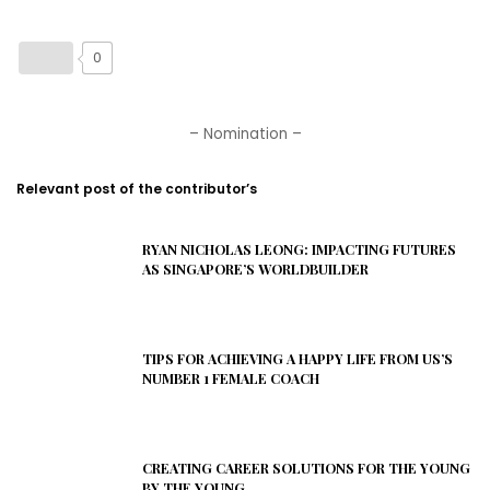
0
– Nomination –
Relevant post of the contributor’s
RYAN NICHOLAS LEONG: IMPACTING FUTURES
AS SINGAPORE’S WORLDBUILDER
TIPS FOR ACHIEVING A HAPPY LIFE FROM US’S
NUMBER 1 FEMALE COACH
CREATING CAREER SOLUTIONS FOR THE YOUNG
BY THE YOUNG