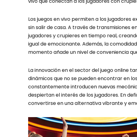
vivo que conectan a los jugadores con crupier
Los juegos en vivo permiten a los jugadores e
sin salir de casa. A través de transmisiones e
jugadores y crupieres en tiempo real, crean
igual de emocionante. Además, la comodidad d
momento añade un nivel de conveniencia que 
La innovación en el sector del juego online t
dinámicos que no se pueden encontrar en los 
constantemente introducen nuevas mecánica
despiertan el interés de los jugadores. En defi
convertirse en una alternativa vibrante y em