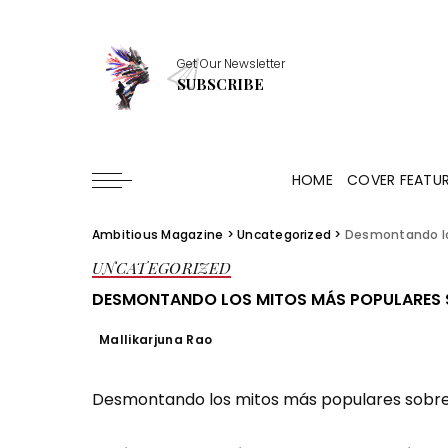
Get Our Newsletter
SUBSCRIBE
HOME
COVER FEATU
Ambitious Magazine
>
Uncategorized
>
Desmontando lo
UNCATEGORIZED
DESMONTANDO LOS MITOS MÁS POPULARES 
Mallikarjuna Rao
Desmontando los mitos más populares sobre 