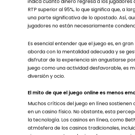
indica cuánto dinero regresa a los jugadores 
RTP superior al 95%, lo que significa que, a l
una parte significativa de lo apostado. Así, a
jugadores no están necesariamente condenad
Es esencial entender que el juego es, en gran
aborda con la mentalidad adecuada y se ges
disfrutar de la experiencia sin angustiarse por
juego como una actividad desfavorable, es 
diversión y ocio.
El mito de que el juego online es menos emo
Muchos críticos del juego en línea sostiene
en un casino físico. No obstante, esta perc
la tecnología. Los casinos en línea, como BetN
atmósfera de los casinos tradicionales, inclui