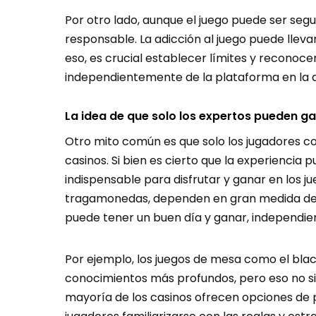
Por otro lado, aunque el juego puede ser seg
responsable. La adicción al juego puede llev
eso, es crucial establecer límites y recono
independientemente de la plataforma en la q
La idea de que solo los expertos pueden ga
Otro mito común es que solo los jugadores c
casinos. Si bien es cierto que la experiencia 
indispensable para disfrutar y ganar en los j
tragamonedas, dependen en gran medida de la
puede tener un buen día y ganar, independie
Por ejemplo, los juegos de mesa como el blac
conocimientos más profundos, pero eso no sig
mayoría de los casinos ofrecen opciones de p