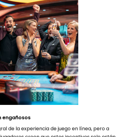
on engañosos
al de la experiencia de juego en línea, pero a
ugadores creen que estos incentivos solo están