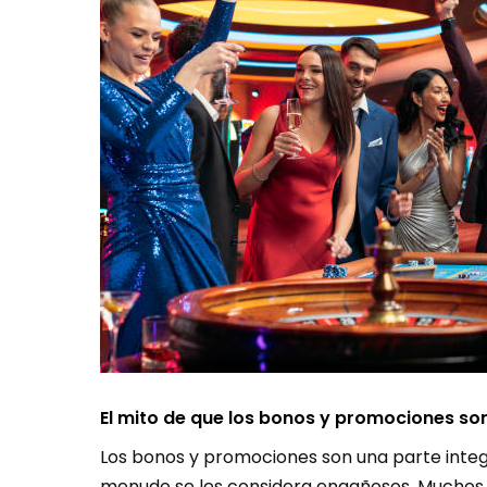
El mito de que los bonos y promociones s
Los bonos y promociones son una parte integr
menudo se les considera engañosos. Muchos j