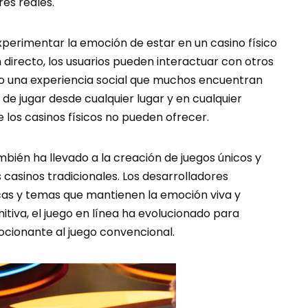
es reales.
xperimentar la emoción de estar en un casino físico
n directo, los usuarios pueden interactuar con otros
do una experiencia social que muchos encuentran
e jugar desde cualquier lugar y en cualquier
los casinos físicos no pueden ofrecer.
ambién ha llevado a la creación de juegos únicos y
casinos tradicionales. Los desarrolladores
s y temas que mantienen la emoción viva y
nitiva, el juego en línea ha evolucionado para
ocionante al juego convencional.