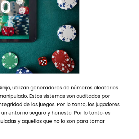
nija, utilizan generadores de números aleatorios
manipulado. Estos sistemas son auditados por
egridad de los juegos. Por lo tanto, los jugadores
un entorno seguro y honesto. Por lo tanto, es
uladas y aquellas que no lo son para tomar