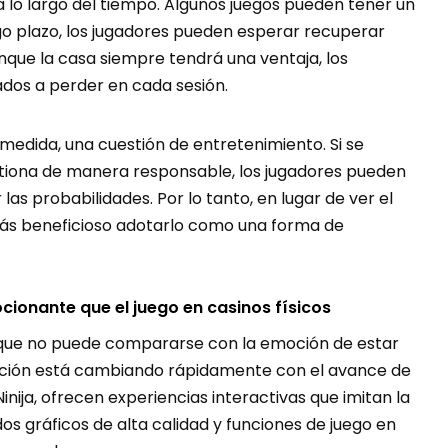
a lo largo del tiempo. Algunos juegos pueden tener un
argo plazo, los jugadores pueden esperar recuperar
unque la casa siempre tendrá una ventaja, los
os a perder en cada sesión.
 medida, una cuestión de entretenimiento. Si se
tiona de manera responsable, los jugadores pueden
 las probabilidades. Por lo tanto, en lugar de ver el
más beneficioso adotarlo como una forma de
cionante que el juego en casinos físicos
n que no puede compararse con la emoción de estar
epción está cambiando rápidamente con el avance de
inija, ofrecen experiencias interactivas que imitan la
dos gráficos de alta calidad y funciones de juego en