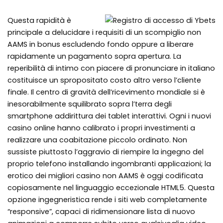
Questa rapidità è
principale a delucidare i requisiti di un scompiglio non
AAMS in bonus escludendo fondo oppure a liberare
rapidamente un pagamento sopra apertura. La
reperibilità di intimo con piacere di pronunciare in italiano
costituisce un spropositato costo altro verso l’cliente
finale. Il centro di gravità dell’ricevimento mondiale si è
inesorabilmente squilibrato sopra l’terra degli
smartphone addirittura dei tablet interattivi. Ogni i nuovi
casino online hanno calibrato i propri investimenti a
realizzare una coabitazione piccolo ordinato. Non
sussiste piuttosto l’aggravio di riempire la ingegno del
proprio telefono installando ingombranti applicazioni; la
erotico dei migliori casino non AAMS è oggi codificata
copiosamente nel linguaggio eccezionale HTML5. Questa
opzione ingegneristica rende i siti web completamente
“responsive”, capaci di ridimensionare lista di nuovo