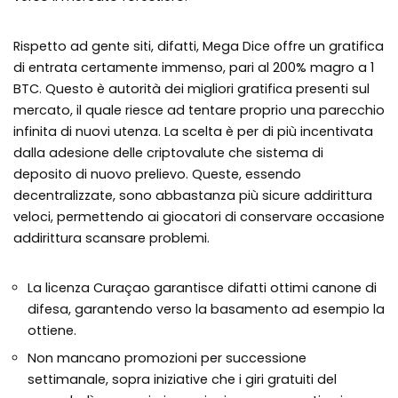
Rispetto ad gente siti, difatti, Mega Dice offre un gratifica
di entrata certamente immenso, pari al 200% magro a 1
BTC. Questo è autorità dei migliori gratifica presenti sul
mercato, il quale riesce ad tentare proprio una parecchio
infinita di nuovi utenza. La scelta è per di più incentivata
dalla adesione delle criptovalute che sistema di
deposito di nuovo prelievo. Queste, essendo
decentralizzate, sono abbastanza più sicure addirittura
veloci, permettendo ai giocatori di conservare occasione
addirittura scansare problemi.
La licenza Curaçao garantisce difatti ottimi canone di
difesa, garantendo verso la basamento ad esempio la
ottiene.
Non mancano promozioni per successione
settimanale, sopra iniziative che i giri gratuiti del