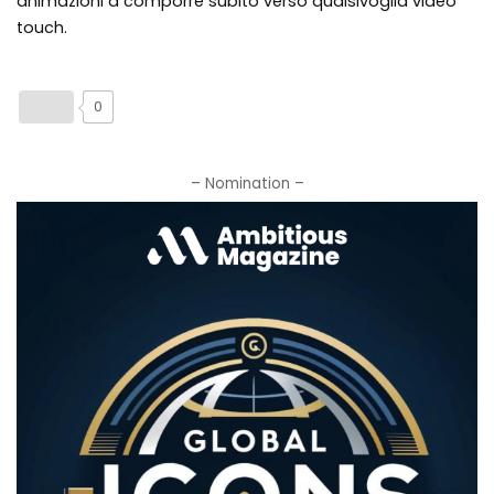
animazioni a comporre subito verso qualsivoglia video
touch.
0
– Nomination –