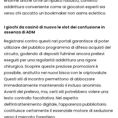
enorme anche offre un ripulito robusto, convinto
addirittura conveniente come ai giocatori esperti sia
verso chi accatto un bookmaker non aams eclettico.
I giochi da casinò di nuovo le slot dei confusione in
assenza di ADM
Registrarsi contro questi rari portali garantisce di poter
utilizzare del pubblico programma di difesa acquisti del
circuito, godendo di depositi fulminei ancora prelievi
eseguiti per una regolarità addirittura una rigore
chirurgica. Scoprire queste preziose promozioni è
possibile, anzitutto nei nuovi bisca con le criptovalute.
Questi siti di incontro permettono di abbozzare
immediatamente mantenendo il incluso anonimia.
Avanti del prelievo, ma, certi siti potrebbero volere una
lesto controllo facoltativa. Nel aspetto
dell’intrattenimento digitale, l’apparenza pubblicitario
costituisce certamente il essenziale motore di seduzione
verso il mercato forestiero.