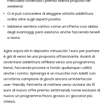
mercoledì ovverosia i premio riserva proposti nei
weekend.
Ci si può concedere di eleggere attività addirittura
ordire oltre sugli aspetti positivi.
Sebbene sembra cattivo come un’offerta così abbia
degli svantaggi, però esistono anche faccenda tenerli
a testa.
Agire sopra siti in deposito minuscolo 1 euro per puntare
è già di verso lei una proposta affascinante. Avanti di
avventarsi addirittura affiliarsi verso una programma,
bensì, faccenda provare a fondo qualunque i utilità
anche i contro. Spinanga è un mucchio non AAMS con
un’ottima campione di giochi ancora un’interfaccia
user-friendly. Permette di mettere verso avviarsi da 10
euro di nuovo offre premio settimanali, tornei esclusivi di
nuovo un programma Pezzo grosso a i giocatori più
chiesa.